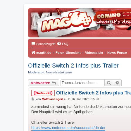
Schnellzugriff
FAQ
mag64.de
Foren-Übersicht
Videospiele
News-Forum
Offizielle Switch 2 Infos plus Trailer
Moderator:
News-Redakteure
Suche
Erweit
Antworten
Offizielle Switch 2 Infos plus Tra
B
von
MatthiasEngert
»
Do 16. Jan 2025, 15:23
e
i
Zumindest ein wenig hat Nintendo die Unklarheiten zur neuen
t
Den Hauptteil wird es im April geben.
r
a
g
Offizieller Switch 2 Trailer
https://www.nintendo.com/successor/de-de/