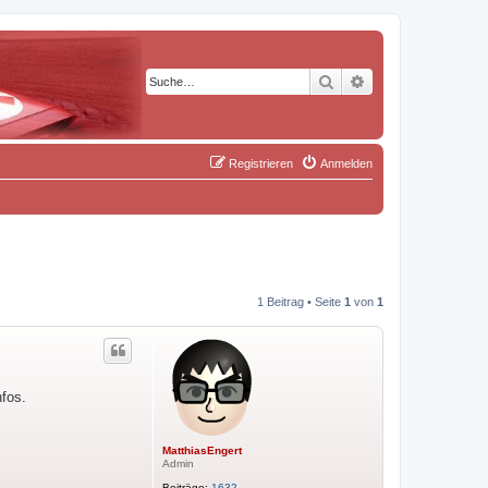
Suche
Erweiterte Suche
Registrieren
Anmelden
1 Beitrag • Seite
1
von
1
nfos.
MatthiasEngert
Admin
Beiträge:
1632