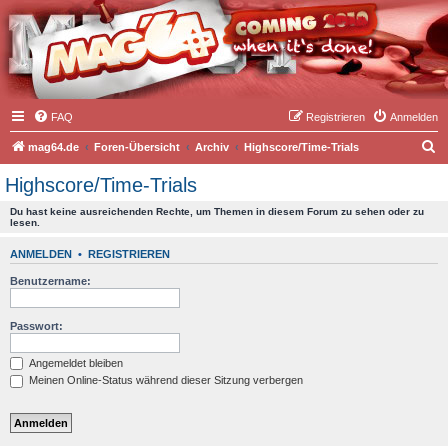
FAQ
Registrieren
Anmelden
S
mag64.de
Foren-Übersicht
Archiv
Highscore/Time-Trials
u
Highscore/Time-Trials
c
Du hast keine ausreichenden Rechte, um Themen in diesem Forum zu sehen oder zu
h
lesen.
e
ANMELDEN
•
REGISTRIEREN
Benutzername:
Passwort:
Angemeldet bleiben
Meinen Online-Status während dieser Sitzung verbergen