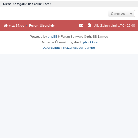
Diese Kategorie hat keine Foren.
Gehe zu
mag64.de
Foren-Übersicht
Alle Zeiten sind
UTC+02:00
Powered by
phpBB
® Forum Software © phpBB Limited
Deutsche Übersetzung durch
phpBB.de
Datenschutz
|
Nutzungsbedingungen