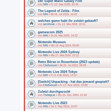
Der Super Mario Galaxy Film
von
NIN
»
Fr 12. Sep 2025, 20:44
The Legend of Zelda - Film
von
NIN
»
Mi 16. Jul 2025, 16:25
welches game habt ihr zuletzt gekauft?
von
tarmfreak
»
Do 13. Mai 2004, 20:01
gamescom 2025
von
NIN
»
Di 20. Mai 2025, 14:22
Nintendo Museum
von
NIN
»
Mo 19. Aug 2024, 09:00
Nintendo Live 2024 Sydney
von
NIN
»
Mo 27. Mai 2024, 15:12
Retro Börse in Rosenheim (2023 update)
von
Chefsessel
»
Mi 20. Jul 2022, 08:49
Nintendo Live 2024 Tokyo
von
NIN
»
Fr 9. Feb 2024, 14:37
[Switch] Unpacking - hat das jemand gespielt?
von
Chefsessel
»
Fr 17. Nov 2023, 14:08
Zuletzt durchgezockt
von
Thebigcat
»
Mo 20. Dez 2004, 21:48
Nintendo Live 2023
von
NIN
»
So 3. Sep 2023, 13:07