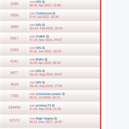
von
NIN
3286
Mi 26. Apr 2023, 15:08
von
Chefsessel
3508
Fr 8. Jul 2022, 20:36
von
NIN
3068
Do 24. Feb 2022, 18:33
von
Onilink
5917
Fr 19. Nov 2021, 04:57
von
NIN
6193
Di 15. Jun 2021, 20:33
von
Bufko
5241
Di 28. Apr 2020, 09:18
von
NIN
5677
Sa 24. Aug 2019, 20:07
von
NIN
4618
Sa 25. Aug 2018, 17:44
von
schnecken-power
7785
Mi 11. Jul 2018, 20:15
von
arminius73
294459
Fr 25. Mai 2018, 21:48
von
Majin Vegeta
62373
Mi 13. Dez 2017, 19:30