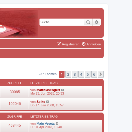
Suche
Erweiterte Suche
Registrieren
Anmelden
1
2
3
4
5
6
Nächste
237 Themen
ZUGRIFFE
LETZTER BEITRAG
von
MatthiasEngert
30085
Mo 23. Jun 2025, 20:33
von
Spike
102046
Do 17. Jan 2008, 15:57
ZUGRIFFE
LETZTER BEITRAG
von
Majin Vegeta
468445
Di 10. Apr 2018, 13:40