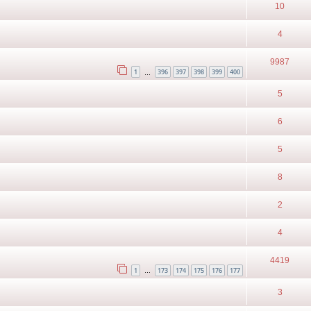
10
4
9987
1
396
397
398
399
400
…
5
6
5
8
2
4
4419
1
173
174
175
176
177
…
3