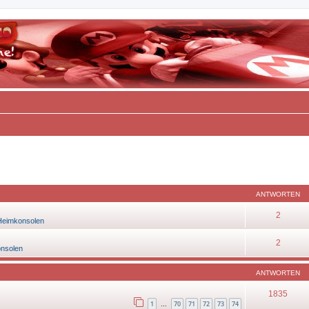
eiterte Suche
ANTWORTEN
2
Heimkonsolen
2
onsolen
ANTWORTEN
1835
1
70
71
72
73
74
…