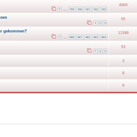
4069
1
159
160
161
162
163
…
sses
55
1
2
3
 ihr gekommen?
11588
1
460
461
462
463
464
…
53
1
2
3
3
8
6