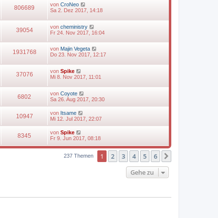
von
CroNeo
806689
Sa 2. Dez 2017, 14:18
von
cheministry
39054
Fr 24. Nov 2017, 16:04
von
Majin Vegeta
1931768
Do 23. Nov 2017, 12:17
von
Spike
37076
Mi 8. Nov 2017, 11:01
von
Coyote
6802
Sa 26. Aug 2017, 20:30
von
Itsame
10947
Mi 12. Jul 2017, 22:07
von
Spike
8345
Fr 9. Jun 2017, 08:18
1
2
3
4
5
6
Nächste
237 Themen
Gehe zu