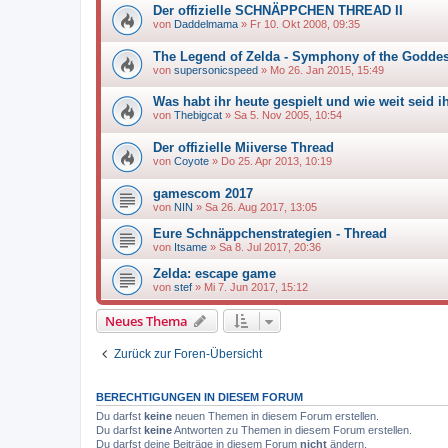
Der offizielle SCHNÄPPCHEN THREAD II
von
Daddelmama
»
Fr 10. Okt 2008, 09:35
The Legend of Zelda - Symphony of the Godde
von
supersonicspeed
»
Mo 26. Jan 2015, 15:49
Was habt ihr heute gespielt und wie weit seid
von
Thebigcat
»
Sa 5. Nov 2005, 10:54
Der offizielle Miiverse Thread
von
Coyote
»
Do 25. Apr 2013, 10:19
gamescom 2017
von
NIN
»
Sa 26. Aug 2017, 13:05
Eure Schnäppchenstrategien - Thread
von
Itsame
»
Sa 8. Jul 2017, 20:36
Zelda: escape game
von
stef
»
Mi 7. Jun 2017, 15:12
Neues Thema
Zurück zur Foren-Übersicht
BERECHTIGUNGEN IN DIESEM FORUM
Du darfst
keine
neuen Themen in diesem Forum erstellen.
Du darfst
keine
Antworten zu Themen in diesem Forum erstellen.
Du darfst deine Beiträge in diesem Forum
nicht
ändern.