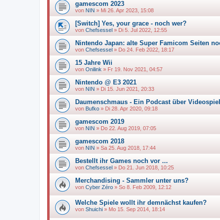
gamescom 2023
von
NIN
»
Mi 26. Apr 2023, 15:08
[Switch] Yes, your grace - noch wer?
von
Chefsessel
»
Di 5. Jul 2022, 12:55
Nintendo Japan: alte Super Famicom Seiten no
von
Chefsessel
»
Do 24. Feb 2022, 18:17
15 Jahre Wii
von
Onilink
»
Fr 19. Nov 2021, 04:57
Nintendo @ E3 2021
von
NIN
»
Di 15. Jun 2021, 20:33
Daumenschmaus - Ein Podcast über Videospie
von
Bufko
»
Di 28. Apr 2020, 09:18
gamescom 2019
von
NIN
»
Do 22. Aug 2019, 07:05
gamescom 2018
von
NIN
»
Sa 25. Aug 2018, 17:44
Bestellt ihr Games noch vor ...
von
Chefsessel
»
Do 21. Jun 2018, 10:25
Merchandising - Sammler unter uns?
von
Cyber Zéro
»
So 8. Feb 2009, 12:12
Welche Spiele wollt ihr demnächst kaufen?
von
Shuichi
»
Mo 15. Sep 2014, 18:14