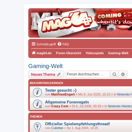
Schnellzugriff
FAQ
mag64.de
Foren-Übersicht
Videospiele
Gaming-Welt
Gaming-Welt
Suche
Erw
Neues Thema
BEKANNTMACHUNGEN
Tester gesucht :-)
von
MatthiasEngert
»
Mo 9. Jun 2025, 15:23
» in
Nintendo 
Allgemeine Forenregeln
von
Crazy Com
»
Di 4. Jul 2006, 00:28
» in
Nintendo Heimk
THEMEN
Offizieller Spielempfehlungsthread!
von
Cubefan
»
So 1. Aug 2004, 14:25