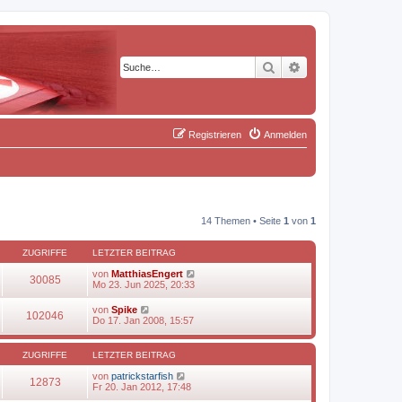
Suche
Erweiterte Suche
Registrieren
Anmelden
14 Themen • Seite
1
von
1
ZUGRIFFE
LETZTER BEITRAG
von
MatthiasEngert
30085
Mo 23. Jun 2025, 20:33
von
Spike
102046
Do 17. Jan 2008, 15:57
ZUGRIFFE
LETZTER BEITRAG
von
patrickstarfish
12873
Fr 20. Jan 2012, 17:48