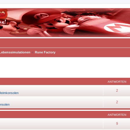
 Lebenssimulationen
Rune Factory
eiterte Suche
ANTWORTEN
2
Heimkonsolen
2
onsolen
ANTWORTEN
9