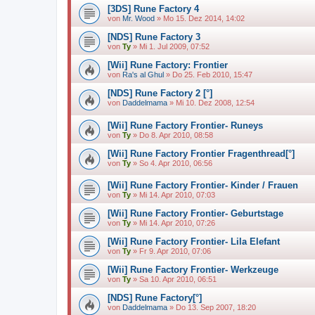
[3DS] Rune Factory 4
von
Mr. Wood
»
Mo 15. Dez 2014, 14:02
[NDS] Rune Factory 3
von
Ty
»
Mi 1. Jul 2009, 07:52
[Wii] Rune Factory: Frontier
von
Ra's al Ghul
»
Do 25. Feb 2010, 15:47
[NDS] Rune Factory 2 [°]
von
Daddelmama
»
Mi 10. Dez 2008, 12:54
[Wii] Rune Factory Frontier- Runeys
von
Ty
»
Do 8. Apr 2010, 08:58
[Wii] Rune Factory Frontier Fragenthread[°]
von
Ty
»
So 4. Apr 2010, 06:56
[Wii] Rune Factory Frontier- Kinder / Frauen
von
Ty
»
Mi 14. Apr 2010, 07:03
[Wii] Rune Factory Frontier- Geburtstage
von
Ty
»
Mi 14. Apr 2010, 07:26
[Wii] Rune Factory Frontier- Lila Elefant
von
Ty
»
Fr 9. Apr 2010, 07:06
[Wii] Rune Factory Frontier- Werkzeuge
von
Ty
»
Sa 10. Apr 2010, 06:51
[NDS] Rune Factory[°]
von
Daddelmama
»
Do 13. Sep 2007, 18:20