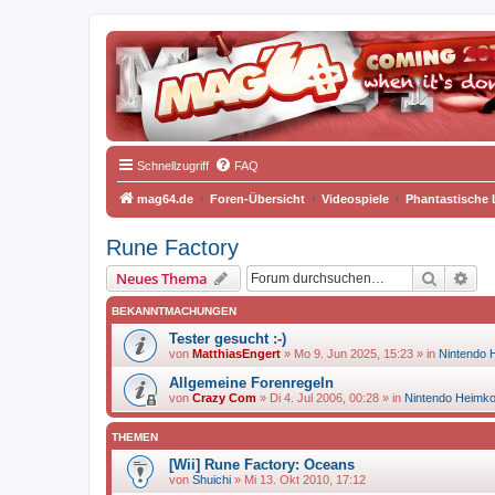
Schnellzugriff
FAQ
mag64.de
Foren-Übersicht
Videospiele
Phantastische
Rune Factory
Suche
Erw
Neues Thema
BEKANNTMACHUNGEN
Tester gesucht :-)
von
MatthiasEngert
»
Mo 9. Jun 2025, 15:23
» in
Nintendo 
Allgemeine Forenregeln
von
Crazy Com
»
Di 4. Jul 2006, 00:28
» in
Nintendo Heimk
THEMEN
[Wii] Rune Factory: Oceans
von
Shuichi
»
Mi 13. Okt 2010, 17:12