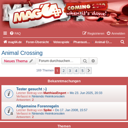
FAQ
Registrieren
Anmelden
S
mag64.de
Foren-Übersicht
Videospiele
Phantastische Lebenssimulationen
Animal Crossing
u
Animal Crossing
c
Suche
Erweiterte Suche
Neues Thema
h
e
1
2
3
4
5
Nächste
169 Themen
Bekanntmachungen
Tester gesucht :-)
Letzter Beitrag von
MatthiasEngert
«
Mo 23. Jun 2025, 20:33
Verfasst in
Nintendo Heimkonsolen
Antworten:
2
Allgemeine Forenregeln
Letzter Beitrag von
Spike
«
Do 17. Jan 2008, 15:57
Verfasst in
Nintendo Heimkonsolen
Antworten:
2
Themen