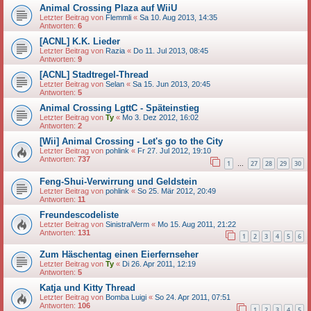
Animal Crossing Plaza auf WiiU
Letzter Beitrag von
Flemmli
«
Sa 10. Aug 2013, 14:35
Antworten:
6
[ACNL] K.K. Lieder
Letzter Beitrag von
Razia
«
Do 11. Jul 2013, 08:45
Antworten:
9
[ACNL] Stadtregel-Thread
Letzter Beitrag von
Selan
«
Sa 15. Jun 2013, 20:45
Antworten:
5
Animal Crossing LgttC - Späteinstieg
Letzter Beitrag von
Ty
«
Mo 3. Dez 2012, 16:02
Antworten:
2
[Wii] Animal Crossing - Let's go to the City
Letzter Beitrag von
pohlink
«
Fr 27. Jul 2012, 19:10
Antworten:
737
1
27
28
29
30
…
Feng-Shui-Verwirrung und Geldstein
Letzter Beitrag von
pohlink
«
So 25. Mär 2012, 20:49
Antworten:
11
Freundescodeliste
Letzter Beitrag von
SinistralVerm
«
Mo 15. Aug 2011, 21:22
Antworten:
131
1
2
3
4
5
6
Zum Häschentag einen Eierfernseher
Letzter Beitrag von
Ty
«
Di 26. Apr 2011, 12:19
Antworten:
5
Katja und Kitty Thread
Letzter Beitrag von
Bomba Luigi
«
So 24. Apr 2011, 07:51
Antworten:
106
1
2
3
4
5