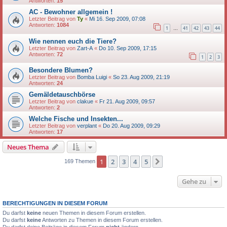
Antworten:
15
AC - Bewohner allgemein !
Letzter Beitrag von
Ty
«
Mi 16. Sep 2009, 07:08
Antworten:
1084
1
41
42
43
44
…
Wie nennen euch die Tiere?
Letzter Beitrag von
Zart-A
«
Do 10. Sep 2009, 17:15
Antworten:
72
1
2
3
Besondere Blumen?
Letzter Beitrag von
Bomba Luigi
«
So 23. Aug 2009, 21:19
Antworten:
24
Gemäldetauschbörse
Letzter Beitrag von
clakue
«
Fr 21. Aug 2009, 09:57
Antworten:
2
Welche Fische und Insekten...
Letzter Beitrag von
verplant
«
Do 20. Aug 2009, 09:29
Antworten:
17
Neues Thema
1
2
3
4
5
Nächste
169 Themen
Gehe zu
BERECHTIGUNGEN IN DIESEM FORUM
Du darfst
keine
neuen Themen in diesem Forum erstellen.
Du darfst
keine
Antworten zu Themen in diesem Forum erstellen.