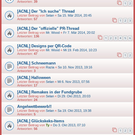
Antworten:
39
1
2
[ACNL] Der "Ich suche" Thread
Letzter Beitrag von
Selan
«
Sa 15. Mär 2014, 20:45
Antworten:
57
1
2
3
[ACNL] Der "offizielle" PR-Thread
Letzter Beitrag von
Mr. Wood
«
Fr 7. Mär 2014, 20:02
Antworten:
136
1
2
3
4
5
6
[ACNL] Designs per QR-Code
Letzter Beitrag von
Mr. Wood
«
Mi 19. Feb 2014, 10:23
Antworten:
47
1
2
[ACNL] Schneemann
Letzter Beitrag von
Razia
«
So 10. Nov 2013, 19:16
Antworten:
3
[ACNL] Halloween
Letzter Beitrag von
Selan
«
Mi 6. Nov 2013, 07:56
Antworten:
17
[ACNL] Remakes in der Fundgrube
Letzter Beitrag von
Selan
«
Di 29. Okt 2013, 20:03
Antworten:
24
Angelwettbewerb!!
Letzter Beitrag von
Selan
«
Sa 19. Okt 2013, 19:38
Antworten:
5
[ACNL] Glückskeks-Items
Letzter Beitrag von
Ty
«
Do 3. Okt 2013, 07:10
Antworten:
56
1
2
3