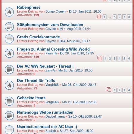
Rübenpreise
Letzter Beitrag von
Bongo Queen
«
Di 18. Jan 2011, 16:05
Antworten:
199
1
5
6
7
8
…
Süßphonosystem zum Downloaden
Letzter Beitrag von
Coyote
«
Mi 4. Aug 2010, 01:44
Gratis Graziakommode
Letzter Beitrag von
Coyote
«
Di 4. Mai 2010, 18:17
Fragen zu Animal Crossing Wild World
Letzter Beitrag von
Flemmli
«
Do 28. Jan 2010, 17:25
Antworten:
149
1
2
3
4
5
6
Der AC WW Neustart - Thread !
Letzter Beitrag von
Zart-A
«
Mo 18. Jan 2010, 19:56
Antworten:
6
Der Thread für Treffs
Letzter Beitrag von
Vergil666
«
Mo 26. Okt 2009, 20:47
Antworten:
79
1
2
3
4
Gehackte Items
Letzter Beitrag von
Vergil666
«
Mo 19. Okt 2009, 22:35
Antworten:
4
Nintendogs Welpe runterladen
Letzter Beitrag von
Daddelmama
«
Sa 10. Okt 2009, 22:47
Antworten:
2
Userpicturethread der AC User ;)
Letzter Beitrag von
Zeelich
«
So 27. Sep 2009, 15:09