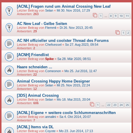
[ACNL] Fragen rund um Animal Crossing New Leaf
Letzter Beitrag von
Selan
«
Mi 30. Nov 2016, 17:29
Antworten:
263
1
8
9
10
11
…
AC New Leaf - Gelbe Seiten
Letzter Beitrag von
Flemmli
«
Di 26. Nov 2013, 20:45
Antworten:
29
1
2
AC NH offizieller und coolster Thread des Forums
Letzter Beitrag von
Chefsessel
«
So 27. Aug 2023, 09:54
Antworten:
2
[ACNH] Friendlist
Letzter Beitrag von
Spike
«
Sa 28. Mär 2020, 08:51
Haare schneiden ...
Letzter Beitrag von
Comeonon
«
Mo 25. Jul 2016, 11:47
Antworten:
22
Animal Crossing Happy Home Designer
Letzter Beitrag von
Selan
«
Mi 25. Nov 2015, 22:24
Antworten:
12
[3DS] Animal Crossing
Letzter Beitrag von
Selan
«
Mo 18. Mai 2015, 20:04
Antworten:
606
1
22
23
24
25
…
[ACNL] Eigene + weitere coole Schlummeranschriften
Letzter Beitrag von
annalini
«
Sa 4. Okt 2014, 20:07
Antworten:
7
[ACNL] Items via DL
Letzter Beitrag von
Coyote
«
Mo 23. Jun 2014, 17:13