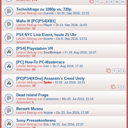
Antworten:
274
1
8
9
10
11
…
Technikfrage zu 1080p vs. 720p
Letzter Beitrag von
Garrett
«
So 25. Sep 2016, 12:22
Mafia III [PC|PS4|XB1]
Letzter Beitrag von
Player
«
Di 13. Sep 2016, 11:03
Antworten:
10
PS4 NYC Live Event, heute 21 Uhr
Letzter Beitrag von
Itsame
«
Do 8. Sep 2016, 13:31
Antworten:
1
[PS4] Playstation VR
Letzter Beitrag von
SoulBringer
«
Fr 26. Aug 2016, 16:07
Antworten:
19
[PC] How-To PC-Masterrace
Letzter Beitrag von
Gim
«
So 7. Aug 2016, 17:32
Antworten:
66
1
2
3
[PC|PS4|XOne] Assassin's Creed Unity
Letzter Beitrag von
Spike
«
Di 26. Jul 2016, 16:51
Antworten:
39
1
2
Dead Island Frage
Letzter Beitrag von
Comeonon
«
Mo 25. Jul 2016, 15:16
Antworten:
5
Berserk Musou
Letzter Beitrag von
Itsame
«
Do 23. Jun 2016, 17:08
Sony Pressekonferenz
Letzter Beitrag von
Gin
«
Mi 15. Jun 2016, 22:07
Antworten:
19