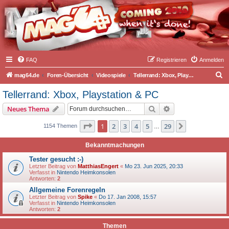
FAQ
Registrieren
Anmelden
S
mag64.de
Foren-Übersicht
Videospiele
Tellerrand: Xbox, Playstation & PC
u
Tellerrand: Xbox, Playstation & PC
c
Suche
Erweiterte Suche
Neues Thema
h
e
Seite
1
von
29
1
2
3
4
5
29
Nächste
1154 Themen
…
Bekanntmachungen
Tester gesucht :-)
Letzter Beitrag von
MatthiasEngert
«
Mo 23. Jun 2025, 20:33
Verfasst in
Nintendo Heimkonsolen
Antworten:
2
Allgemeine Forenregeln
Letzter Beitrag von
Spike
«
Do 17. Jan 2008, 15:57
Verfasst in
Nintendo Heimkonsolen
Antworten:
2
Themen