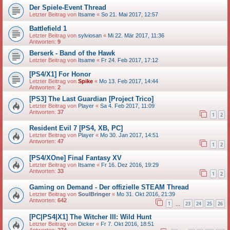
Der Spiele-Event Thread
Letzter Beitrag von
Itsame
«
So 21. Mai 2017, 12:57
Battlefield 1
Letzter Beitrag von
sylviosan
«
Mi 22. Mär 2017, 11:36
Antworten:
9
Berserk - Band of the Hawk
Letzter Beitrag von
Itsame
«
Fr 24. Feb 2017, 17:12
[PS4/X1] For Honor
Letzter Beitrag von
Spike
«
Mo 13. Feb 2017, 14:44
Antworten:
2
[PS3] The Last Guardian [Project Trico]
Letzter Beitrag von
Player
«
Sa 4. Feb 2017, 11:09
Antworten:
37
1
2
Resident Evil 7 [PS4, XB, PC]
Letzter Beitrag von
Player
«
Mo 30. Jan 2017, 14:51
Antworten:
47
1
2
[PS4/XOne] Final Fantasy XV
Letzter Beitrag von
Itsame
«
Fr 16. Dez 2016, 19:29
Antworten:
33
1
2
Gaming on Demand - Der offizielle STEAM Thread
Letzter Beitrag von
SoulBringer
«
Mo 31. Okt 2016, 21:39
Antworten:
642
1
23
24
25
26
…
[PC|PS4|X1] The Witcher III: Wild Hunt
Letzter Beitrag von
Dicker
«
Fr 7. Okt 2016, 18:51