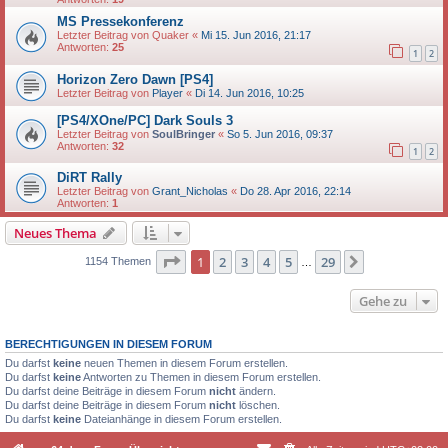
MS Pressekonferenz
Letzter Beitrag von
Quaker
«
Mi 15. Jun 2016, 21:17
Antworten:
25
1
2
Horizon Zero Dawn [PS4]
Letzter Beitrag von
Player
«
Di 14. Jun 2016, 10:25
[PS4/XOne/PC] Dark Souls 3
Letzter Beitrag von
SoulBringer
«
So 5. Jun 2016, 09:37
Antworten:
32
1
2
DiRT Rally
Letzter Beitrag von
Grant_Nicholas
«
Do 28. Apr 2016, 22:14
Antworten:
1
Neues Thema
Seite
1
von
29
1
2
3
4
5
29
Nächste
1154 Themen
…
Gehe zu
BERECHTIGUNGEN IN DIESEM FORUM
Du darfst
keine
neuen Themen in diesem Forum erstellen.
Du darfst
keine
Antworten zu Themen in diesem Forum erstellen.
Du darfst deine Beiträge in diesem Forum
nicht
ändern.
Du darfst deine Beiträge in diesem Forum
nicht
löschen.
Du darfst
keine
Dateianhänge in diesem Forum erstellen.