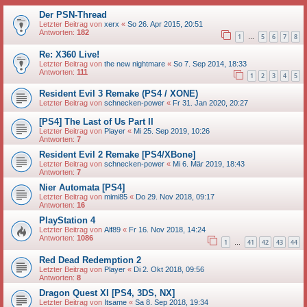
Der PSN-Thread
Letzter Beitrag von
xerx
«
So 26. Apr 2015, 20:51
Antworten:
182
1
5
6
7
8
…
Re: X360 Live!
Letzter Beitrag von
the new nightmare
«
So 7. Sep 2014, 18:33
Antworten:
111
1
2
3
4
5
Resident Evil 3 Remake (PS4 / XONE)
Letzter Beitrag von
schnecken-power
«
Fr 31. Jan 2020, 20:27
[PS4] The Last of Us Part II
Letzter Beitrag von
Player
«
Mi 25. Sep 2019, 10:26
Antworten:
7
Resident Evil 2 Remake [PS4/XBone]
Letzter Beitrag von
schnecken-power
«
Mi 6. Mär 2019, 18:43
Antworten:
7
Nier Automata [PS4]
Letzter Beitrag von
mimi85
«
Do 29. Nov 2018, 09:17
Antworten:
16
PlayStation 4
Letzter Beitrag von
Alf89
«
Fr 16. Nov 2018, 14:24
Antworten:
1086
1
41
42
43
44
…
Red Dead Redemption 2
Letzter Beitrag von
Player
«
Di 2. Okt 2018, 09:56
Antworten:
8
Dragon Quest XI [PS4, 3DS, NX]
Letzter Beitrag von
Itsame
«
Sa 8. Sep 2018, 19:34