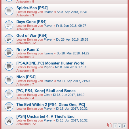
Antworten:
8
Spider-Man [PS4]
Letzter Beitrag von
Itsame
«
Sa 8. Sep 2018, 19:31
Antworten:
3
Days Gone [PS4]
Letzter Beitrag von
Player
«
Fr 8. Jun 2018, 09:27
Antworten:
4
God of War [PS4]
Letzter Beitrag von
Player
«
Do 26. Apr 2018, 15:35
Antworten:
12
Ni no Kuni 2
Letzter Beitrag von
Itsame
«
So 18. Mär 2018, 14:29
Antworten:
1
[PS4,XONE,PC] Monster Hunter World
Letzter Beitrag von
Piper
«
Mo 8. Jan 2018, 17:57
Antworten:
5
Nioh [PS4]
Letzter Beitrag von
Itsame
«
Mo 11. Sep 2017, 21:50
Antworten:
7
[PC, PS4, Xone] Skull and Bones
Letzter Beitrag von
Gim
«
Di 13. Jun 2017, 18:19
Antworten:
4
The Evil Within 2 [PS4, Xbox One, PC]
Letzter Beitrag von
Player
«
Di 13. Jun 2017, 10:32
[PS4] Uncharted 4: A Thief's End
Letzter Beitrag von
Player
«
Di 13. Jun 2017, 10:32
Antworten:
72
1
2
3