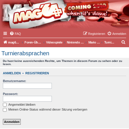
FAQ
Registrieren
Anmelden
S
mag64.de
Foren-Übersicht
Videospiele
Nintendo Network
Mario Kart Online
Turnierabsprachen
u
Turnierabsprachen
c
Du hast keine ausreichenden Rechte, um Themen in diesem Forum zu sehen oder zu
h
lesen.
e
ANMELDEN
•
REGISTRIEREN
Benutzername:
Passwort:
Angemeldet bleiben
Meinen Online-Status während dieser Sitzung verbergen