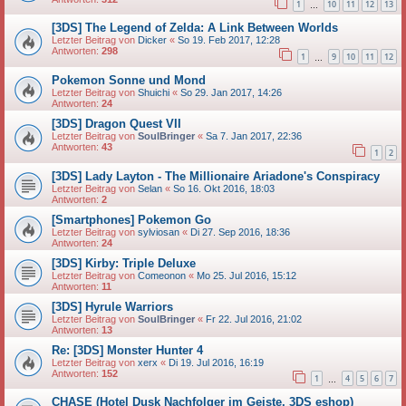
1
10
11
12
13
…
[3DS] The Legend of Zelda: A Link Between Worlds
Letzter Beitrag von
Dicker
«
So 19. Feb 2017, 12:28
Antworten:
298
1
9
10
11
12
…
Pokemon Sonne und Mond
Letzter Beitrag von
Shuichi
«
So 29. Jan 2017, 14:26
Antworten:
24
[3DS] Dragon Quest VII
Letzter Beitrag von
SoulBringer
«
Sa 7. Jan 2017, 22:36
Antworten:
43
1
2
[3DS] Lady Layton - The Millionaire Ariadone's Conspiracy
Letzter Beitrag von
Selan
«
So 16. Okt 2016, 18:03
Antworten:
2
[Smartphones] Pokemon Go
Letzter Beitrag von
sylviosan
«
Di 27. Sep 2016, 18:36
Antworten:
24
[3DS] Kirby: Triple Deluxe
Letzter Beitrag von
Comeonon
«
Mo 25. Jul 2016, 15:12
Antworten:
11
[3DS] Hyrule Warriors
Letzter Beitrag von
SoulBringer
«
Fr 22. Jul 2016, 21:02
Antworten:
13
Re: [3DS] Monster Hunter 4
Letzter Beitrag von
xerx
«
Di 19. Jul 2016, 16:19
Antworten:
152
1
4
5
6
7
…
CHASE (Hotel Dusk Nachfolger im Geiste, 3DS eshop)