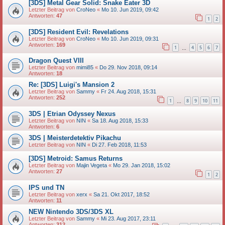
[3DS] Metal Gear Solid: Snake Eater 3D
Letzter Beitrag von
CroNeo
«
Mo 10. Jun 2019, 09:42
Antworten:
47
1
2
[3DS] Resident Evil: Revelations
Letzter Beitrag von
CroNeo
«
Mo 10. Jun 2019, 09:31
Antworten:
169
1
4
5
6
7
…
Dragon Quest VIII
Letzter Beitrag von
mimi85
«
Do 29. Nov 2018, 09:14
Antworten:
18
Re: [3DS] Luigi's Mansion 2
Letzter Beitrag von
Sammy
«
Fr 24. Aug 2018, 15:31
Antworten:
252
1
8
9
10
11
…
3DS | Etrian Odyssey Nexus
Letzter Beitrag von
NIN
«
Sa 18. Aug 2018, 15:33
Antworten:
6
3DS | Meisterdetektiv Pikachu
Letzter Beitrag von
NIN
«
Di 27. Feb 2018, 11:53
[3DS] Metroid: Samus Returns
Letzter Beitrag von
Majin Vegeta
«
Mo 29. Jan 2018, 15:02
Antworten:
27
1
2
IPS und TN
Letzter Beitrag von
xerx
«
Sa 21. Okt 2017, 18:52
Antworten:
11
NEW Nintendo 3DS/3DS XL
Letzter Beitrag von
Sammy
«
Mi 23. Aug 2017, 23:11
Antworten:
312