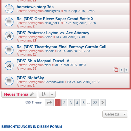
Antworten:
21
hometown story 3ds
Letzter Beitrag von
chuckyxox
«
Mi 9. Sep 2015, 22:45
Re: [3DS] One Piece: Super Grand Battle X
Letzter Beitrag von
Hale_boPP
«
Fr 28. Aug 2015, 12:25
Antworten:
2
[3DS] Professor Layton vs. Ace Attorney
Letzter Beitrag von
Selan
«
Di 7. Jul 2015, 17:49
Antworten:
21
Re: [3DS] Theatrhythm Final Fantasy: Curtain Call
Letzter Beitrag von
Hadez
«
So 14. Jun 2015, 17:33
Antworten:
11
[3DS] Shin Megami Tensei IV
Letzter Beitrag von
zierli
«
Mi 27. Mai 2015, 18:57
Antworten:
33
1
2
[3DS] NightSky
Letzter Beitrag von
Chronoswelle
«
So 24. Mai 2015, 15:17
Antworten:
1
Neues Thema
Seite
1
von
22
1
2
3
4
5
22
Nächste
855 Themen
…
Gehe zu
BERECHTIGUNGEN IN DIESEM FORUM