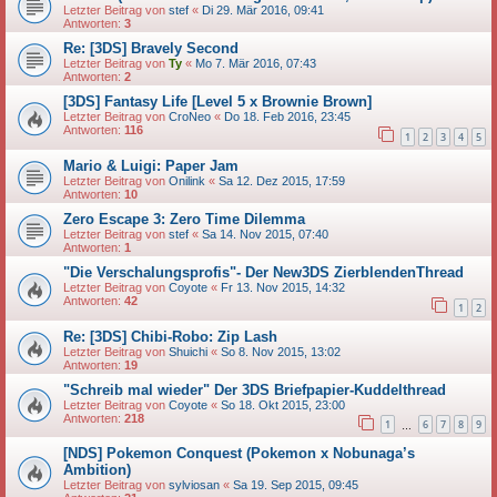
Letzter Beitrag von
stef
«
Di 29. Mär 2016, 09:41
Antworten:
3
Re: [3DS] Bravely Second
Letzter Beitrag von
Ty
«
Mo 7. Mär 2016, 07:43
Antworten:
2
[3DS] Fantasy Life [Level 5 x Brownie Brown]
Letzter Beitrag von
CroNeo
«
Do 18. Feb 2016, 23:45
Antworten:
116
1
2
3
4
5
Mario & Luigi: Paper Jam
Letzter Beitrag von
Onilink
«
Sa 12. Dez 2015, 17:59
Antworten:
10
Zero Escape 3: Zero Time Dilemma
Letzter Beitrag von
stef
«
Sa 14. Nov 2015, 07:40
Antworten:
1
"Die Verschalungsprofis"- Der New3DS ZierblendenThread
Letzter Beitrag von
Coyote
«
Fr 13. Nov 2015, 14:32
Antworten:
42
1
2
Re: [3DS] Chibi-Robo: Zip Lash
Letzter Beitrag von
Shuichi
«
So 8. Nov 2015, 13:02
Antworten:
19
"Schreib mal wieder" Der 3DS Briefpapier-Kuddelthread
Letzter Beitrag von
Coyote
«
So 18. Okt 2015, 23:00
Antworten:
218
1
6
7
8
9
…
[NDS] Pokemon Conquest (Pokemon x Nobunaga’s
Ambition)
Letzter Beitrag von
sylviosan
«
Sa 19. Sep 2015, 09:45