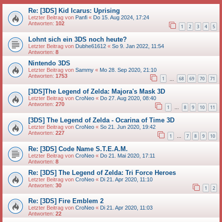
Re: [3DS] Kid Icarus: Uprising
Letzter Beitrag von
Panfi
«
Do 15. Aug 2024, 17:24
Antworten:
102
1
2
3
4
5
Lohnt sich ein 3DS noch heute?
Letzter Beitrag von
Dubhe61612
«
So 9. Jan 2022, 11:54
Antworten:
8
Nintendo 3DS
Letzter Beitrag von
Sammy
«
Mo 28. Sep 2020, 21:10
Antworten:
1753
1
68
69
70
71
…
[3DS]The Legend of Zelda: Majora's Mask 3D
Letzter Beitrag von
CroNeo
«
Do 27. Aug 2020, 08:40
Antworten:
270
1
8
9
10
11
…
[3DS] The Legend of Zelda - Ocarina of Time 3D
Letzter Beitrag von
CroNeo
«
So 21. Jun 2020, 19:42
Antworten:
227
1
7
8
9
10
…
Re: [3DS] Code Name S.T.E.A.M.
Letzter Beitrag von
CroNeo
«
Do 21. Mai 2020, 17:11
Antworten:
8
Re: [3DS] The Legend of Zelda: Tri Force Heroes
Letzter Beitrag von
CroNeo
«
Di 21. Apr 2020, 11:10
Antworten:
30
1
2
Re: [3DS] Fire Emblem 2
Letzter Beitrag von
CroNeo
«
Di 21. Apr 2020, 11:03
Antworten:
22