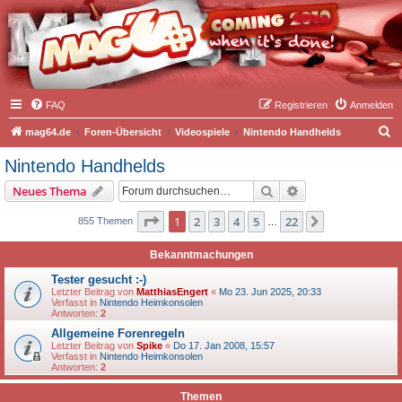
FAQ
Registrieren
Anmelden
S
mag64.de
Foren-Übersicht
Videospiele
Nintendo Handhelds
u
Nintendo Handhelds
c
Suche
Erweiterte Suche
Neues Thema
h
e
Seite
1
von
22
1
2
3
4
5
22
Nächste
855 Themen
…
Bekanntmachungen
Tester gesucht :-)
Letzter Beitrag von
MatthiasEngert
«
Mo 23. Jun 2025, 20:33
Verfasst in
Nintendo Heimkonsolen
Antworten:
2
Allgemeine Forenregeln
Letzter Beitrag von
Spike
«
Do 17. Jan 2008, 15:57
Verfasst in
Nintendo Heimkonsolen
Antworten:
2
Themen