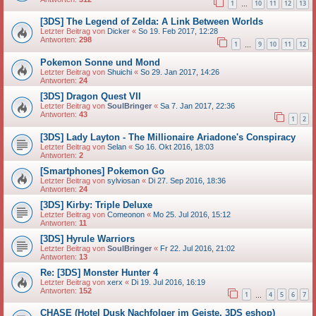
1
10
11
12
13
…
[3DS] The Legend of Zelda: A Link Between Worlds
Letzter Beitrag von
Dicker
«
So 19. Feb 2017, 12:28
Antworten:
298
1
9
10
11
12
…
Pokemon Sonne und Mond
Letzter Beitrag von
Shuichi
«
So 29. Jan 2017, 14:26
Antworten:
24
[3DS] Dragon Quest VII
Letzter Beitrag von
SoulBringer
«
Sa 7. Jan 2017, 22:36
Antworten:
43
1
2
[3DS] Lady Layton - The Millionaire Ariadone's Conspiracy
Letzter Beitrag von
Selan
«
So 16. Okt 2016, 18:03
Antworten:
2
[Smartphones] Pokemon Go
Letzter Beitrag von
sylviosan
«
Di 27. Sep 2016, 18:36
Antworten:
24
[3DS] Kirby: Triple Deluxe
Letzter Beitrag von
Comeonon
«
Mo 25. Jul 2016, 15:12
Antworten:
11
[3DS] Hyrule Warriors
Letzter Beitrag von
SoulBringer
«
Fr 22. Jul 2016, 21:02
Antworten:
13
Re: [3DS] Monster Hunter 4
Letzter Beitrag von
xerx
«
Di 19. Jul 2016, 16:19
Antworten:
152
1
4
5
6
7
…
CHASE (Hotel Dusk Nachfolger im Geiste, 3DS eshop)