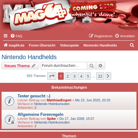
FAQ
Registrieren
Anmelden
S
mag64.de
Foren-Übersicht
Videospiele
Nintendo Handhelds
u
Nintendo Handhelds
c
Suche
Erweiterte Suche
Neues Thema
h
e
Seite
1
von
22
1
2
3
4
5
22
Nächste
855 Themen
…
Bekanntmachungen
Tester gesucht :-)
Letzter Beitrag von
MatthiasEngert
«
Mo 23. Jun 2025, 20:33
Verfasst in
Nintendo Heimkonsolen
Antworten:
2
Allgemeine Forenregeln
Letzter Beitrag von
Spike
«
Do 17. Jan 2008, 15:57
Verfasst in
Nintendo Heimkonsolen
Antworten:
2
Themen