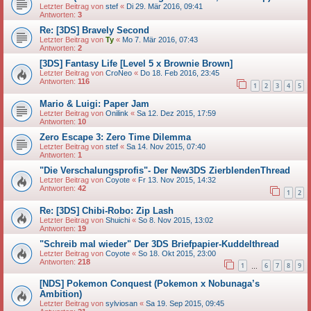
Letzter Beitrag von
stef
«
Di 29. Mär 2016, 09:41
Antworten:
3
Re: [3DS] Bravely Second
Letzter Beitrag von
Ty
«
Mo 7. Mär 2016, 07:43
Antworten:
2
[3DS] Fantasy Life [Level 5 x Brownie Brown]
Letzter Beitrag von
CroNeo
«
Do 18. Feb 2016, 23:45
Antworten:
116
1
2
3
4
5
Mario & Luigi: Paper Jam
Letzter Beitrag von
Onilink
«
Sa 12. Dez 2015, 17:59
Antworten:
10
Zero Escape 3: Zero Time Dilemma
Letzter Beitrag von
stef
«
Sa 14. Nov 2015, 07:40
Antworten:
1
"Die Verschalungsprofis"- Der New3DS ZierblendenThread
Letzter Beitrag von
Coyote
«
Fr 13. Nov 2015, 14:32
Antworten:
42
1
2
Re: [3DS] Chibi-Robo: Zip Lash
Letzter Beitrag von
Shuichi
«
So 8. Nov 2015, 13:02
Antworten:
19
"Schreib mal wieder" Der 3DS Briefpapier-Kuddelthread
Letzter Beitrag von
Coyote
«
So 18. Okt 2015, 23:00
Antworten:
218
1
6
7
8
9
…
[NDS] Pokemon Conquest (Pokemon x Nobunaga’s
Ambition)
Letzter Beitrag von
sylviosan
«
Sa 19. Sep 2015, 09:45