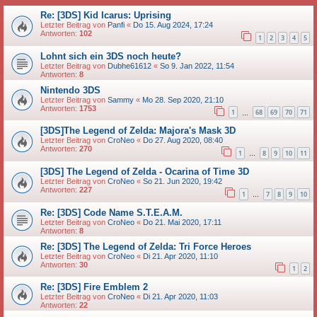
Re: [3DS] Kid Icarus: Uprising
Letzter Beitrag von
Panfi
«
Do 15. Aug 2024, 17:24
Antworten:
102
1
2
3
4
5
Lohnt sich ein 3DS noch heute?
Letzter Beitrag von
Dubhe61612
«
So 9. Jan 2022, 11:54
Antworten:
8
Nintendo 3DS
Letzter Beitrag von
Sammy
«
Mo 28. Sep 2020, 21:10
Antworten:
1753
1
68
69
70
71
…
[3DS]The Legend of Zelda: Majora's Mask 3D
Letzter Beitrag von
CroNeo
«
Do 27. Aug 2020, 08:40
Antworten:
270
1
8
9
10
11
…
[3DS] The Legend of Zelda - Ocarina of Time 3D
Letzter Beitrag von
CroNeo
«
So 21. Jun 2020, 19:42
Antworten:
227
1
7
8
9
10
…
Re: [3DS] Code Name S.T.E.A.M.
Letzter Beitrag von
CroNeo
«
Do 21. Mai 2020, 17:11
Antworten:
8
Re: [3DS] The Legend of Zelda: Tri Force Heroes
Letzter Beitrag von
CroNeo
«
Di 21. Apr 2020, 11:10
Antworten:
30
1
2
Re: [3DS] Fire Emblem 2
Letzter Beitrag von
CroNeo
«
Di 21. Apr 2020, 11:03
Antworten:
22