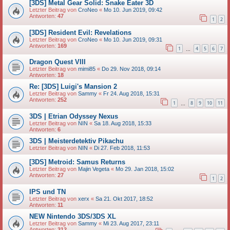
[3DS] Metal Gear Solid: Snake Eater 3D
Letzter Beitrag von
CroNeo
«
Mo 10. Jun 2019, 09:42
Antworten:
47
1
2
[3DS] Resident Evil: Revelations
Letzter Beitrag von
CroNeo
«
Mo 10. Jun 2019, 09:31
Antworten:
169
1
4
5
6
7
…
Dragon Quest VIII
Letzter Beitrag von
mimi85
«
Do 29. Nov 2018, 09:14
Antworten:
18
Re: [3DS] Luigi's Mansion 2
Letzter Beitrag von
Sammy
«
Fr 24. Aug 2018, 15:31
Antworten:
252
1
8
9
10
11
…
3DS | Etrian Odyssey Nexus
Letzter Beitrag von
NIN
«
Sa 18. Aug 2018, 15:33
Antworten:
6
3DS | Meisterdetektiv Pikachu
Letzter Beitrag von
NIN
«
Di 27. Feb 2018, 11:53
[3DS] Metroid: Samus Returns
Letzter Beitrag von
Majin Vegeta
«
Mo 29. Jan 2018, 15:02
Antworten:
27
1
2
IPS und TN
Letzter Beitrag von
xerx
«
Sa 21. Okt 2017, 18:52
Antworten:
11
NEW Nintendo 3DS/3DS XL
Letzter Beitrag von
Sammy
«
Mi 23. Aug 2017, 23:11
Antworten:
312