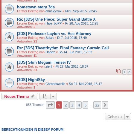
Antworten:
21
hometown story 3ds
Letzter Beitrag von
chuckyxox
«
Mi 9. Sep 2015, 22:45
Re: [3DS] One Piece: Super Grand Battle X
Letzter Beitrag von
Hale_boPP
«
Fr 28. Aug 2015, 12:25
Antworten:
2
[3DS] Professor Layton vs. Ace Attorney
Letzter Beitrag von
Selan
«
Di 7. Jul 2015, 17:49
Antworten:
21
Re: [3DS] Theatrhythm Final Fantasy: Curtain Call
Letzter Beitrag von
Hadez
«
So 14. Jun 2015, 17:33
Antworten:
11
[3DS] Shin Megami Tensei IV
Letzter Beitrag von
zierli
«
Mi 27. Mai 2015, 18:57
Antworten:
33
1
2
[3DS] NightSky
Letzter Beitrag von
Chronoswelle
«
So 24. Mai 2015, 15:17
Antworten:
1
Neues Thema
Seite
1
von
22
1
2
3
4
5
22
Nächste
855 Themen
…
Gehe zu
BERECHTIGUNGEN IN DIESEM FORUM