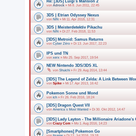
Re: [3DS] Luigi's Mansion 2
von
Adrock
»
Mi 8. Jun 2011, 22:45
3DS | Etrian Odyssey Nexus
von
NIN
»
Mi 11. Apr 2018, 12:31
3DS | Meisterdetektiv Pikachu
von
NIN
»
Di 27. Feb 2018, 11:53
[3DS] Metroid: Samus Returns
von
Cyber Zéro
»
Di 13. Jun 2017, 22:23
IPS und TN
von
xerx
»
Mo 25. Sep 2017, 19:54
NEW Nintendo 3DS/3DS XL
von
Shuichi
»
Fr 29. Aug 2014, 13:44
[3DS] The Legend of Zelda: A Link Between Wo
von
Spike
»
Mi 17. Apr 2013, 16:42
Pokemon Sonne und Mond
von
ich
»
Fr 26. Feb 2016, 18:24
[3DS] Dragon Quest VII
von
America`s Most Wanted
»
Di 30. Okt 2012, 14:47
[3DS] Lady Layton - The Millionaire Ariadone's
von
Crazy Com
»
Mo 1. Aug 2016, 14:23
[Smartphones] Pokemon Go
von
Itsame
»
Di 12. Jul 2016, 19:18