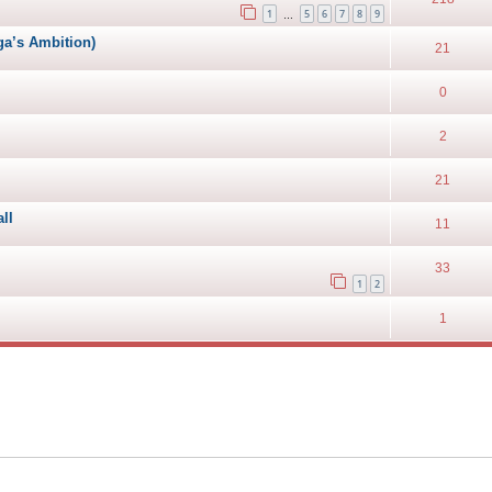
1
5
6
7
8
9
…
a’s Ambition)
21
0
2
21
ll
11
33
1
2
1