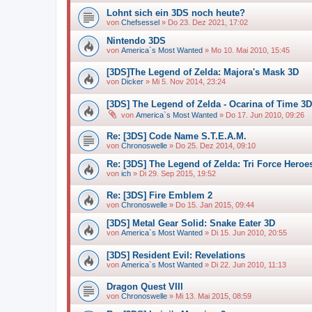
Lohnt sich ein 3DS noch heute?
von
Chefsessel
»
Do 23. Dez 2021, 17:02
Nintendo 3DS
von
America`s Most Wanted
»
Mo 10. Mai 2010, 15:45
[3DS]The Legend of Zelda: Majora's Mask 3D
von
Dicker
»
Mi 5. Nov 2014, 23:24
[3DS] The Legend of Zelda - Ocarina of Time 3D
von
America`s Most Wanted
»
Do 17. Jun 2010, 09:26
Re: [3DS] Code Name S.T.E.A.M.
von
Chronoswelle
»
Do 25. Dez 2014, 09:10
Re: [3DS] The Legend of Zelda: Tri Force Heroe
von
ich
»
Di 29. Sep 2015, 19:52
Re: [3DS] Fire Emblem 2
von
Chronoswelle
»
Do 15. Jan 2015, 09:44
[3DS] Metal Gear Solid: Snake Eater 3D
von
America`s Most Wanted
»
Di 15. Jun 2010, 20:55
[3DS] Resident Evil: Revelations
von
America`s Most Wanted
»
Di 22. Jun 2010, 11:13
Dragon Quest VIII
von
Chronoswelle
»
Mi 13. Mai 2015, 08:59