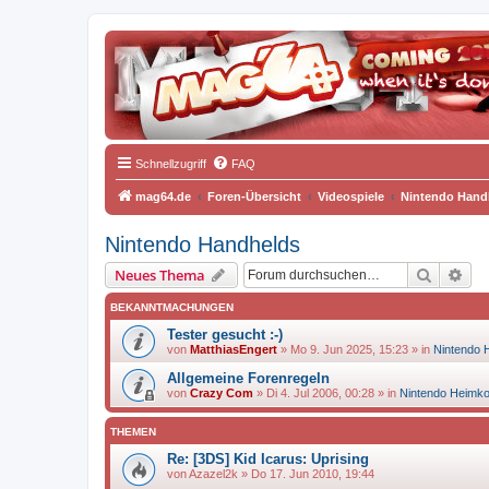
Schnellzugriff
FAQ
mag64.de
Foren-Übersicht
Videospiele
Nintendo Hand
Nintendo Handhelds
Suche
Erw
Neues Thema
BEKANNTMACHUNGEN
Tester gesucht :-)
von
MatthiasEngert
»
Mo 9. Jun 2025, 15:23
» in
Nintendo 
Allgemeine Forenregeln
von
Crazy Com
»
Di 4. Jul 2006, 00:28
» in
Nintendo Heimk
THEMEN
Re: [3DS] Kid Icarus: Uprising
von
Azazel2k
»
Do 17. Jun 2010, 19:44