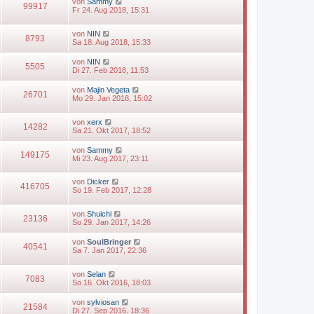
von
Sammy
99917
Fr 24. Aug 2018, 15:31
von
NIN
8793
Sa 18. Aug 2018, 15:33
von
NIN
5505
Di 27. Feb 2018, 11:53
von
Majin Vegeta
26701
Mo 29. Jan 2018, 15:02
von
xerx
14282
Sa 21. Okt 2017, 18:52
von
Sammy
149175
Mi 23. Aug 2017, 23:11
von
Dicker
416705
So 19. Feb 2017, 12:28
von
Shuichi
23136
So 29. Jan 2017, 14:26
von
SoulBringer
40541
Sa 7. Jan 2017, 22:36
von
Selan
7083
So 16. Okt 2016, 18:03
von
sylviosan
21584
Di 27. Sep 2016, 18:36