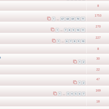
8
1753
1
67
68
69
70
71
…
270
1
7
8
9
10
11
…
227
1
6
7
8
9
10
…
8
s
30
1
2
22
47
1
2
169
1
3
4
5
6
7
…
18