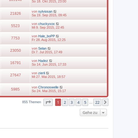
So 18. Okt 2015, 23:00
von
sylviosan
21826
Sa 19. Sep 2015, 09:45
von
chuckyxox
5523
Mi 9. Sep 2015, 22:45
von
Hale_boPP
7753
Fr 28. Aug 2015, 12:25
von
Selan
23050
Di 7. Jul 2015, 17:49
von
Hadez
16791
So 14. Jun 2015, 17:33
von
zierli
27647
Mi 27. Mai 2015, 18:57
von
Chronoswelle
5985
So 24. Mai 2015, 15:17
Seite
1
von
22
1
2
3
4
5
22
Nächste
855 Themen
…
Gehe zu