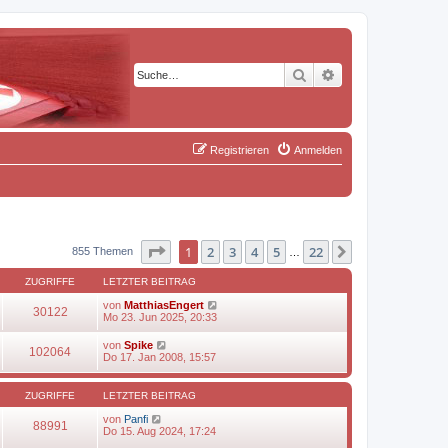
Suche
Erweiterte Suche
Registrieren
Anmelden
Seite
1
von
22
1
2
3
4
5
22
Nächste
855 Themen
…
ZUGRIFFE
LETZTER BEITRAG
von
MatthiasEngert
30122
Mo 23. Jun 2025, 20:33
von
Spike
102064
Do 17. Jan 2008, 15:57
ZUGRIFFE
LETZTER BEITRAG
von
Panfi
88991
Do 15. Aug 2024, 17:24