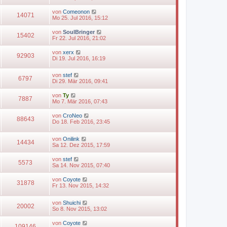
von
Comeonon
14071
Mo 25. Jul 2016, 15:12
von
SoulBringer
15402
Fr 22. Jul 2016, 21:02
von
xerx
92903
Di 19. Jul 2016, 16:19
von
stef
6797
Di 29. Mär 2016, 09:41
von
Ty
7887
Mo 7. Mär 2016, 07:43
von
CroNeo
88643
Do 18. Feb 2016, 23:45
von
Onilink
14434
Sa 12. Dez 2015, 17:59
von
stef
5573
Sa 14. Nov 2015, 07:40
von
Coyote
31878
Fr 13. Nov 2015, 14:32
von
Shuichi
20002
So 8. Nov 2015, 13:02
von
Coyote
109146