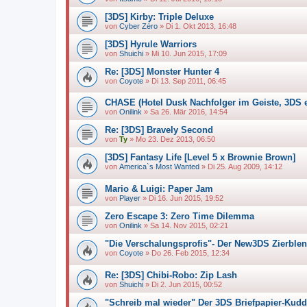
[3DS] Kirby: Triple Deluxe
von
Cyber Zéro
»
Di 1. Okt 2013, 16:48
[3DS] Hyrule Warriors
von
Shuichi
»
Mi 10. Jun 2015, 17:09
Re: [3DS] Monster Hunter 4
von
Coyote
»
Di 13. Sep 2011, 06:45
CHASE (Hotel Dusk Nachfolger im Geiste, 3DS 
von
Onilink
»
Sa 26. Mär 2016, 14:54
Re: [3DS] Bravely Second
von
Ty
»
Mo 23. Dez 2013, 06:50
[3DS] Fantasy Life [Level 5 x Brownie Brown]
von
America`s Most Wanted
»
Di 25. Aug 2009, 14:12
Mario & Luigi: Paper Jam
von
Player
»
Di 16. Jun 2015, 19:52
Zero Escape 3: Zero Time Dilemma
von
Onilink
»
Sa 14. Nov 2015, 02:21
"Die Verschalungsprofis"- Der New3DS Zierble
von
Coyote
»
Do 26. Feb 2015, 12:34
Re: [3DS] Chibi-Robo: Zip Lash
von
Shuichi
»
Di 2. Jun 2015, 00:52
"Schreib mal wieder" Der 3DS Briefpapier-Kudd