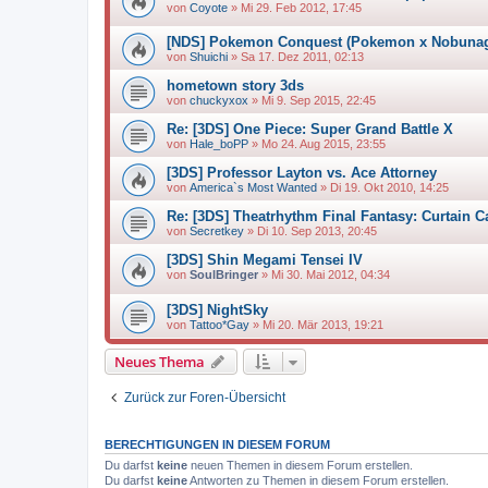
von
Coyote
»
Mi 29. Feb 2012, 17:45
[NDS] Pokemon Conquest (Pokemon x Nobunag
von
Shuichi
»
Sa 17. Dez 2011, 02:13
hometown story 3ds
von
chuckyxox
»
Mi 9. Sep 2015, 22:45
Re: [3DS] One Piece: Super Grand Battle X
von
Hale_boPP
»
Mo 24. Aug 2015, 23:55
[3DS] Professor Layton vs. Ace Attorney
von
America`s Most Wanted
»
Di 19. Okt 2010, 14:25
Re: [3DS] Theatrhythm Final Fantasy: Curtain Ca
von
Secretkey
»
Di 10. Sep 2013, 20:45
[3DS] Shin Megami Tensei IV
von
SoulBringer
»
Mi 30. Mai 2012, 04:34
[3DS] NightSky
von
Tattoo*Gay
»
Mi 20. Mär 2013, 19:21
Neues Thema
Zurück zur Foren-Übersicht
BERECHTIGUNGEN IN DIESEM FORUM
Du darfst
keine
neuen Themen in diesem Forum erstellen.
Du darfst
keine
Antworten zu Themen in diesem Forum erstellen.