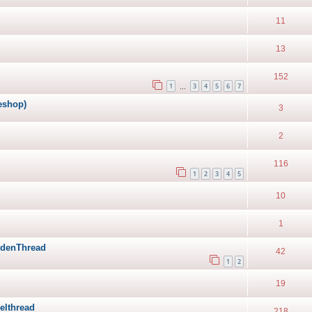
11
13
152
1
3
4
5
6
7
…
eshop)
3
2
116
1
2
3
4
5
10
1
ndenThread
42
1
2
19
elthread
218