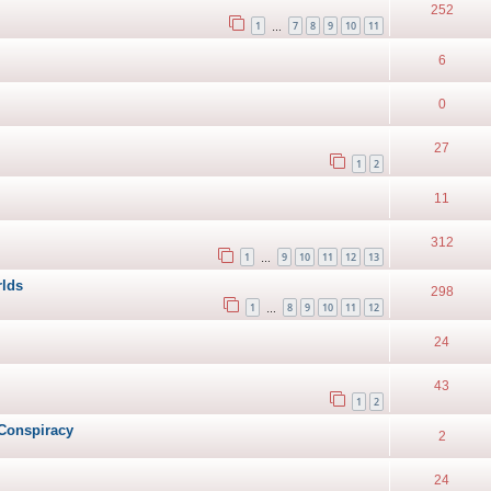
252
1
7
8
9
10
11
…
6
0
27
1
2
11
312
1
9
10
11
12
13
…
rlds
298
1
8
9
10
11
12
…
24
43
1
2
 Conspiracy
2
24