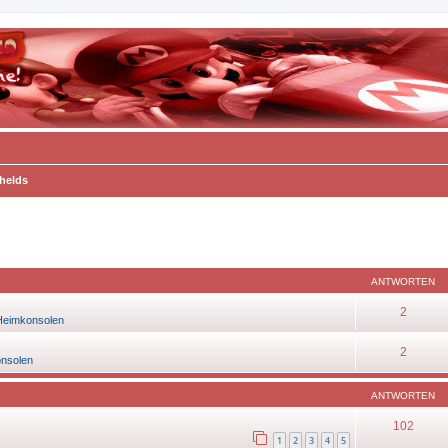
helds
eiterte Suche
ANTWORTEN
2
Heimkonsolen
2
onsolen
ANTWORTEN
102
1
2
3
4
5