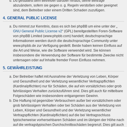
Du gestattest dem Betreiber darüber hinaus, deine Beiträge
abzuändern, sofern sie gegen o. g. Regeln verstoßen oder geeignet
sind, dem Betreiber oder einem Dritten Schaden zuzufügen.
4. GENERAL PUBLIC LICENSE
Du nimmst zur Kenntnis, dass es sich bei phpBB um eine unter der „
GNU General Public License v2
“ (GPL) bereitgestellten Foren-Software
von phpBB Limited (www.phpbb.com) handelt; deutschsprachige
Informationen werden durch die deutschsprachige Community unter
www.phpbb.de zur Verfügung gestellt. Beide haben keinen Einfluss auf
die Art und Weise, wie die Software verwendet wird. Sie können
insbesondere die Verwendung der Software für bestimmte Zwecke nicht
untersagen oder auf Inhalte fremder Foren Einfluss nehmen.
5. GEWÄHRLEISTUNG
Der Betreiber haftet mit Ausnahme der Verletzung von Leben, Körper
und Gesundheit und der Verletzung wesentlicher Vertragspflichten
(Kardinalpflichten) nur für Schäden, die auf ein vorsätzliches oder grob
fahrlässiges Verhalten zurückzuführen sind. Dies gilt auch für mittelbare
Folgeschäden wie insbesondere entgangenen Gewinn.
Die Haftung ist gegenüber Verbrauchern außer bei vorsätzlichem oder
grob fahrlässigem Verhalten oder bei Schäden aus der Verletzung von
Leben, Körper und Gesundheit und der Verletzung wesentlicher
Vertragspflichten (Kardinalpflichten) auf die bei Vertragsschluss
typischerweise vorhersehbaren Schäden und im übrigen der Höhe nach
auf die vertragstypischen Durchschnittsschäden begrenzt. Dies gilt auch