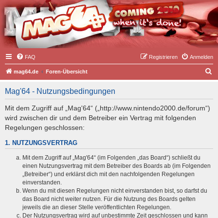
FAQ
Registrieren
Anmelden
S
mag64.de
Foren-Übersicht
u
Mag'64 - Nutzungsbedingungen
c
h
Mit dem Zugriff auf „Mag'64“ („http://www.nintendo2000.de/forum“)
wird zwischen dir und dem Betreiber ein Vertrag mit folgenden
e
Regelungen geschlossen:
1. NUTZUNGSVERTRAG
Mit dem Zugriff auf „Mag'64“ (im Folgenden „das Board“) schließt du
einen Nutzungsvertrag mit dem Betreiber des Boards ab (im Folgenden
„Betreiber“) und erklärst dich mit den nachfolgenden Regelungen
einverstanden.
Wenn du mit diesen Regelungen nicht einverstanden bist, so darfst du
das Board nicht weiter nutzen. Für die Nutzung des Boards gelten
jeweils die an dieser Stelle veröffentlichten Regelungen.
Der Nutzungsvertrag wird auf unbestimmte Zeit geschlossen und kann