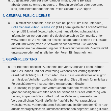
Du gestattest dem Betreiber darüber hinaus, deine Beiträge
abzuändern, sofern sie gegen o. g. Regeln verstoßen oder geeignet
sind, dem Betreiber oder einem Dritten Schaden zuzufügen.
4. GENERAL PUBLIC LICENSE
Du nimmst zur Kenntnis, dass es sich bei phpBB um eine unter der „
GNU General Public License v2
“ (GPL) bereitgestellten Foren-Software
von phpBB Limited (www.phpbb.com) handelt; deutschsprachige
Informationen werden durch die deutschsprachige Community unter
www.phpbb.de zur Verfügung gestellt. Beide haben keinen Einfluss auf
die Art und Weise, wie die Software verwendet wird. Sie können
insbesondere die Verwendung der Software für bestimmte Zwecke nicht
untersagen oder auf Inhalte fremder Foren Einfluss nehmen.
5. GEWÄHRLEISTUNG
Der Betreiber haftet mit Ausnahme der Verletzung von Leben, Körper
und Gesundheit und der Verletzung wesentlicher Vertragspflichten
(Kardinalpflichten) nur für Schäden, die auf ein vorsätzliches oder grob
fahrlässiges Verhalten zurückzuführen sind. Dies gilt auch für mittelbare
Folgeschäden wie insbesondere entgangenen Gewinn.
Die Haftung ist gegenüber Verbrauchern außer bei vorsätzlichem oder
grob fahrlässigem Verhalten oder bei Schäden aus der Verletzung von
Leben, Körper und Gesundheit und der Verletzung wesentlicher
Vertragspflichten (Kardinalpflichten) auf die bei Vertragsschluss
typischerweise vorhersehbaren Schäden und im übrigen der Höhe nach
auf die vertragstypischen Durchschnittsschäden begrenzt. Dies gilt auch