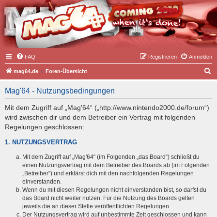
FAQ
Registrieren
Anmelden
S
mag64.de
Foren-Übersicht
u
Mag'64 - Nutzungsbedingungen
c
h
Mit dem Zugriff auf „Mag'64“ („http://www.nintendo2000.de/forum“)
wird zwischen dir und dem Betreiber ein Vertrag mit folgenden
e
Regelungen geschlossen:
1. NUTZUNGSVERTRAG
Mit dem Zugriff auf „Mag'64“ (im Folgenden „das Board“) schließt du
einen Nutzungsvertrag mit dem Betreiber des Boards ab (im Folgenden
„Betreiber“) und erklärst dich mit den nachfolgenden Regelungen
einverstanden.
Wenn du mit diesen Regelungen nicht einverstanden bist, so darfst du
das Board nicht weiter nutzen. Für die Nutzung des Boards gelten
jeweils die an dieser Stelle veröffentlichten Regelungen.
Der Nutzungsvertrag wird auf unbestimmte Zeit geschlossen und kann