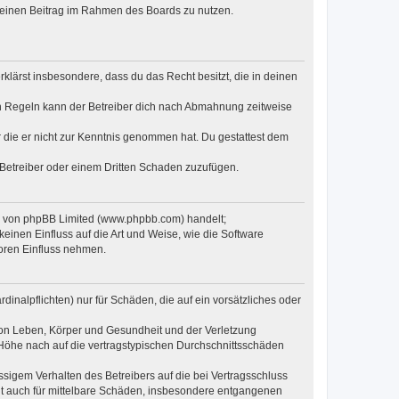
, deinen Beitrag im Rahmen des Boards zu nutzen.
erklärst insbesondere, dass du das Recht besitzt, die in deinen
n Regeln kann der Betreiber dich nach Abmahnung zeitweise
er die er nicht zur Kenntnis genommen hat. Du gestattest dem
 Betreiber oder einem Dritten Schaden zuzufügen.
re von phpBB Limited (www.phpbb.com) handelt;
inen Einfluss auf die Art und Weise, wie die Software
oren Einfluss nehmen.
inalpflichten) nur für Schäden, die auf ein vorsätzliches oder
von Leben, Körper und Gesundheit und der Verletzung
r Höhe nach auf die vertragstypischen Durchschnittsschäden
sigem Verhalten des Betreibers auf die bei Vertragsschluss
lt auch für mittelbare Schäden, insbesondere entgangenen