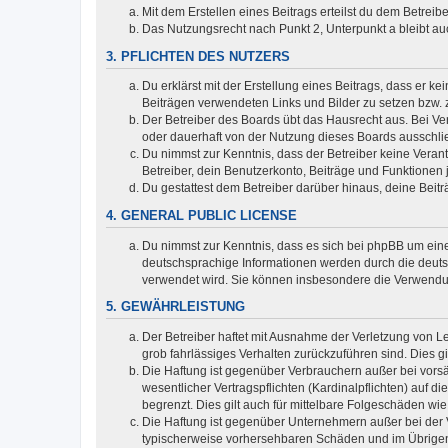
Mit dem Erstellen eines Beitrags erteilst du dem Betrei
Das Nutzungsrecht nach Punkt 2, Unterpunkt a bleibt 
3. PFLICHTEN DES NUTZERS
Du erklärst mit der Erstellung eines Beitrags, dass er ke
Beiträgen verwendeten Links und Bilder zu setzen bzw.
Der Betreiber des Boards übt das Hausrecht aus. Bei V
oder dauerhaft von der Nutzung dieses Boards ausschlie
Du nimmst zur Kenntnis, dass der Betreiber keine Verantw
Betreiber, dein Benutzerkonto, Beiträge und Funktionen 
Du gestattest dem Betreiber darüber hinaus, deine Beit
4. GENERAL PUBLIC LICENSE
Du nimmst zur Kenntnis, dass es sich bei phpBB um eine
deutschsprachige Informationen werden durch die deuts
verwendet wird. Sie können insbesondere die Verwendun
5. GEWÄHRLEISTUNG
Der Betreiber haftet mit Ausnahme der Verletzung von Le
grob fahrlässiges Verhalten zurückzuführen sind. Dies 
Die Haftung ist gegenüber Verbrauchern außer bei vors
wesentlicher Vertragspflichten (Kardinalpflichten) auf
begrenzt. Dies gilt auch für mittelbare Folgeschäden 
Die Haftung ist gegenüber Unternehmern außer bei der V
typischerweise vorhersehbaren Schäden und im Übrigen 