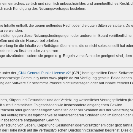
ber ein einfaches, zeitlich und räumlich unbeschränktes und unentgeltliches Recht
auch nach Kündigung des Nutzungsvertrages bestehen.
ine Inhalte enthält, die gegen geltendes Recht oder die guten Sitten verstoßen. Du 
 zu verwenden.
erstößen gegen diese Nutzungsbedingungen oder anderer im Board veröffentlichte
ßen und dir ein Hausverbot erteilen.
ortung für die Inhalte von Beiträgen übernimmt, die er nicht selbst erstellt hat od
jederzeit zu löschen oder zu sperren.
räge abzuändern, sofern sie gegen o. g. Regeln verstoßen oder geeignet sind, dem
 unter der „
GNU General Public License v2
“ (GPL) bereitgestellten Foren-Softwa
chsprachige Community unter www.phpbb.de zur Verfügung gestellt. Beide haben ke
g der Software für bestimmte Zwecke nicht untersagen oder auf Inhalte fremder F
ben, Körper und Gesundheit und der Verletzung wesentlicher Vertragspflichten (Kard
gilt auch für mittelbare Folgeschäden wie insbesondere entgangenen Gewinn.
ätzlichem oder grob fahrlässigem Verhalten oder bei Schäden aus der Verletzung 
 die bei Vertragsschluss typischerweise vorhersehbaren Schäden und im übrigen de
wie insbesondere entgangenen Gewinn.
erletzung von Leben, Körper und Gesundheit oder vorsätzlichem oder grob fahrläs
der Höhe nach auf die vertragstypischen Durchschnittsschäden begrenzt. Dies gi