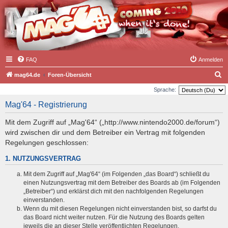
FAQ
Anmelden
S
mag64.de
Foren-Übersicht
u
Sprache:
c
Mag'64 - Registrierung
h
Mit dem Zugriff auf „Mag'64“ („http://www.nintendo2000.de/forum“)
e
wird zwischen dir und dem Betreiber ein Vertrag mit folgenden
Regelungen geschlossen:
1. NUTZUNGSVERTRAG
Mit dem Zugriff auf „Mag'64“ (im Folgenden „das Board“) schließt du
einen Nutzungsvertrag mit dem Betreiber des Boards ab (im Folgenden
„Betreiber“) und erklärst dich mit den nachfolgenden Regelungen
einverstanden.
Wenn du mit diesen Regelungen nicht einverstanden bist, so darfst du
das Board nicht weiter nutzen. Für die Nutzung des Boards gelten
jeweils die an dieser Stelle veröffentlichten Regelungen.