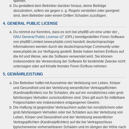
sperren.
Du gestattest dem Betreiber darüber hinaus, deine Beiträge
abzuändern, sofern sie gegen o. g. Regeln verstoßen oder geeignet
sind, dem Betreiber oder einem Dritten Schaden zuzufügen.
4. GENERAL PUBLIC LICENSE
Du nimmst zur Kenntnis, dass es sich bei phpBB um eine unter der „
GNU General Public License v2
“ (GPL) bereitgestellten Foren-Software
von phpBB Limited (www.phpbb.com) handelt; deutschsprachige
Informationen werden durch die deutschsprachige Community unter
www.phpbb.de zur Verfügung gestellt. Beide haben keinen Einfluss auf
die Art und Weise, wie die Software verwendet wird. Sie können
insbesondere die Verwendung der Software für bestimmte Zwecke nicht
untersagen oder auf Inhalte fremder Foren Einfluss nehmen.
5. GEWÄHRLEISTUNG
Der Betreiber haftet mit Ausnahme der Verletzung von Leben, Körper
und Gesundheit und der Verletzung wesentlicher Vertragspflichten
(Kardinalpflichten) nur für Schäden, die auf ein vorsätzliches oder grob
fahrlässiges Verhalten zurückzuführen sind. Dies gilt auch für mittelbare
Folgeschäden wie insbesondere entgangenen Gewinn.
Die Haftung ist gegenüber Verbrauchern außer bei vorsätzlichem oder
grob fahrlässigem Verhalten oder bei Schäden aus der Verletzung von
Leben, Körper und Gesundheit und der Verletzung wesentlicher
Vertragspflichten (Kardinalpflichten) auf die bei Vertragsschluss
typischerweise vorhersehbaren Schäden und im übrigen der Höhe nach