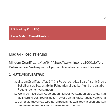
Schnellzugriff
FAQ
mag64.de
Foren-Übersicht
Mag'64 - Registrierung
Mit dem Zugriff auf „Mag'64“ („http://www.nintendo2000.de/foru
Betreiber ein Vertrag mit folgenden Regelungen geschlossen:
1. NUTZUNGSVERTRAG
Mit dem Zugriff auf „Mag'64“ (im Folgenden „das Board“) schließt du
Betreiber des Boards ab (im Folgenden „Betreiber“) und erklärst dic
Regelungen einverstanden.
Wenn du mit diesen Regelungen nicht einverstanden bist, so darfst d
die Nutzung des Boards gelten jeweils die an dieser Stelle veröffent
Der Nutzungsvertrag wird auf unbestimmte Zeit geschlossen und ka
Einhaltung einer Frist jederzeit gekündigt werden.