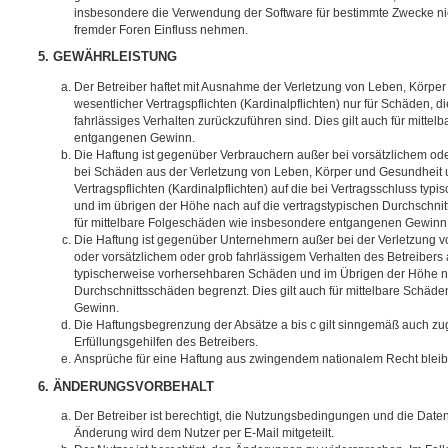
insbesondere die Verwendung der Software für bestimmte Zwecke nic
fremder Foren Einfluss nehmen.
5. GEWÄHRLEISTUNG
Der Betreiber haftet mit Ausnahme der Verletzung von Leben, Körpe
wesentlicher Vertragspflichten (Kardinalpflichten) nur für Schäden, di
fahrlässiges Verhalten zurückzuführen sind. Dies gilt auch für mitt
entgangenen Gewinn.
Die Haftung ist gegenüber Verbrauchern außer bei vorsätzlichem ode
bei Schäden aus der Verletzung von Leben, Körper und Gesundheit u
Vertragspflichten (Kardinalpflichten) auf die bei Vertragsschluss t
und im übrigen der Höhe nach auf die vertragstypischen Durchschnit
für mittelbare Folgeschäden wie insbesondere entgangenen Gewinn
Die Haftung ist gegenüber Unternehmern außer bei der Verletzung 
oder vorsätzlichem oder grob fahrlässigem Verhalten des Betreibers 
typischerweise vorhersehbaren Schäden und im Übrigen der Höhe na
Durchschnittsschäden begrenzt. Dies gilt auch für mittelbare Schä
Gewinn.
Die Haftungsbegrenzung der Absätze a bis c gilt sinngemäß auch zug
Erfüllungsgehilfen des Betreibers.
Ansprüche für eine Haftung aus zwingendem nationalem Recht bleib
6. ÄNDERUNGSVORBEHALT
Der Betreiber ist berechtigt, die Nutzungsbedingungen und die Date
Änderung wird dem Nutzer per E-Mail mitgeteilt.