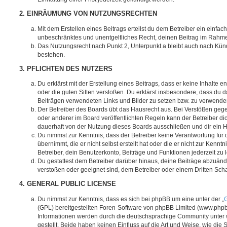
2. EINRÄUMUNG VON NUTZUNGSRECHTEN
Mit dem Erstellen eines Beitrags erteilst du dem Betreiber ein einfach
unbeschränktes und unentgeltliches Recht, deinen Beitrag im Rahm
Das Nutzungsrecht nach Punkt 2, Unterpunkt a bleibt auch nach Kü
bestehen.
3. PFLICHTEN DES NUTZERS
Du erklärst mit der Erstellung eines Beitrags, dass er keine Inhalte e
oder die guten Sitten verstoßen. Du erklärst insbesondere, dass du da
Beiträgen verwendeten Links und Bilder zu setzen bzw. zu verwende
Der Betreiber des Boards übt das Hausrecht aus. Bei Verstößen g
oder anderer im Board veröffentlichten Regeln kann der Betreiber 
dauerhaft von der Nutzung dieses Boards ausschließen und dir ein H
Du nimmst zur Kenntnis, dass der Betreiber keine Verantwortung für d
übernimmt, die er nicht selbst erstellt hat oder die er nicht zur Ken
Betreiber, dein Benutzerkonto, Beiträge und Funktionen jederzeit zu 
Du gestattest dem Betreiber darüber hinaus, deine Beiträge abzuände
verstoßen oder geeignet sind, dem Betreiber oder einem Dritten Sc
4. GENERAL PUBLIC LICENSE
Du nimmst zur Kenntnis, dass es sich bei phpBB um eine unter der „
G
(GPL) bereitgestellten Foren-Software von phpBB Limited (www.php
Informationen werden durch die deutschsprachige Community unter
gestellt. Beide haben keinen Einfluss auf die Art und Weise, wie die