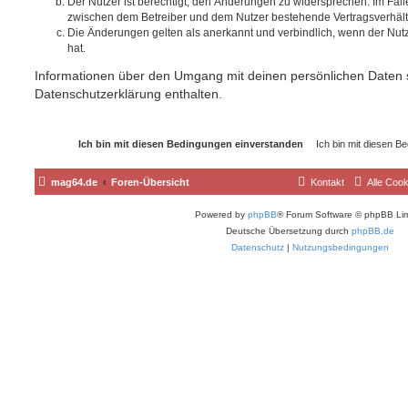
Der Nutzer ist berechtigt, den Änderungen zu widersprechen. Im Fall
zwischen dem Betreiber und dem Nutzer bestehende Vertragsverhältni
Die Änderungen gelten als anerkannt und verbindlich, wenn der Nu
hat.
Informationen über den Umgang mit deinen persönlichen Daten s
Datenschutzerklärung enthalten.
mag64.de
Foren-Übersicht
Kontakt
Alle Coo
Powered by
phpBB
® Forum Software © phpBB Lim
Deutsche Übersetzung durch
phpBB.de
Datenschutz
|
Nutzungsbedingungen