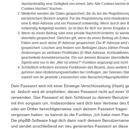
standardmäßig eine Gültigkeit von einem Jahr. Alle Cookies kannst du
Cookies löschen“ löschen.
Weiterhin werden die Daten gespeichert, die du bei der Registrierun
persönlichem Bereich angibst. Für die Registrierung sind mindesten
eine E-Mail-Adresse und ein Passwort notwendig. Wenn durch den Be
notwendig festgelegt wurden, so ist dies für dich vor deren Eingabe er
Wenn du einen Beitrag oder eine private Nachricht erstellst, so wer
ebenfalls gespeichert. Gleiches gilt, wenn du einen Beitrag als Entw
Fällen wird auch deine IP-Adresse gespeichert. Die IP-Adresse wird 
gespeichert: Löschen und Ändern von Beiträgen (dazu zählen Privat
Änderungen an zentralen Profildaten (E-Mail-Adresse, Kontoaktivier
gescheiterte Anmeldeversuche. Die von deinem Browser übermittel
Agent) wird nur in der „Wer ist online?“-Funktion angezeigt und nicht
Schließlich erfordern einzelne Funktionen des Boards, dass weitere
gehören dein Abstimmungsverhalten bei Umfragen, der Gelesen-Stat
explizit von dir gesetzte Lesezeichen oder Benachrichtigungsfunktio
Dein Passwort wird mit einer Einwege-Verschlüsselung (Hash) ge
ist. Jedoch wird dir empfohlen, dieses Passwort nicht auf einer 
verwenden. Das Passwort ist dein Schlüssel zu deinem Benutzer
mit ihm sorgsam um. Insbesondere wird dich kein Vertreter des 
oder ein Dritter berechtigterweise nach deinem Passwort fragen.
vergessen haben, so kannst du die Funktion „Ich habe mein Pas
Die phpBB-Software fragt dich dann nach deinem Benutzername
und sendet anschließend ein neu generiertes Passwort an diese