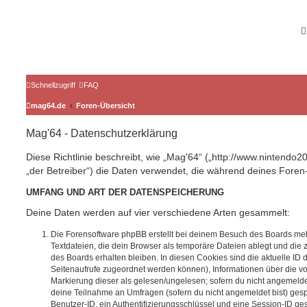
Schnellzugriff
FAQ
mag64.de
Foren-Übersicht
Mag'64 - Datenschutzerklärung
Diese Richtlinie beschreibt, wie „Mag'64“ („http://www.nintendo
„der Betreiber“) die Daten verwendet, die während deines For
UMFANG UND ART DER DATENSPEICHERUNG
Deine Daten werden auf vier verschiedene Arten gesammelt:
Die Forensoftware phpBB erstellt bei deinem Besuch des Boards meh
Textdateien, die dein Browser als temporäre Dateien ablegt und die
des Boards erhalten bleiben. In diesen Cookies sind die aktuelle ID d
Seitenaufrufe zugeordnet werden können), Informationen über die vo
Markierung dieser als gelesen/ungelesen; sofern du nicht angemeldet
deine Teilnahme an Umfragen (sofern du nicht angemeldet bist) ges
Benutzer-ID, ein Authentifizierungsschlüssel und eine Session-ID g