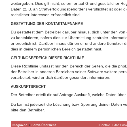
weitergeben. Dies gilt nicht, sofern er auf Grund gesetzlicher 
Daten (z. B. an Strafverfolgungsbehörden) verpflichtet ist oder 
rechtlicher Interessen erforderlich sind.
GESTATTUNG DER KONTAKTAUFNAHME
Du gestattest dem Betreiber darüber hinaus, dich unter den vo
zu kontaktieren, sofern dies zur Übermittlung zentraler Informat
erforderlich ist. Darüber hinaus dürfen er und andere Benutzer d
dies in deinem persönlichen Bereich gestattet hast.
GELTUNGSBEREICH DIESER RICHTLINIE
Diese Richtlinie umfasst nur den Bereich der Seiten, die die ph
der Betreiber in anderen Bereichen seiner Software weitere p
verarbeitet, wird er dich darüber gesondert informieren.
AUSKUNFTSRECHT
Der Betreiber erteilt dir auf Anfrage Auskunft, welche Daten über
Du kannst jederzeit die Löschung bzw. Sperrung deiner Daten ve
bitte den Betreiber.
mag64.de
Foren-Übersicht
Kontakt
Alle Coo