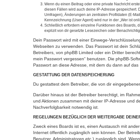
Wenn du einen Beitrag oder eine private Nachricht erste
diesen Fällen wird auch deine IP-Adresse gespeichert. 
Umfragen), Änderungen an zentralen Profildaten (E-Mai
Kennzeichnung (User Agent) wird nur in der „Wer ist onl
Schließlich erfordern einzelne Funktionen des Boards,
explizit von dir gesetzte Lesezeichen oder Benachrichti
Dein Passwort wird mit einer Einwege-Verschlüsselung 
Webseiten zu verwenden. Das Passwort ist dein Schlü
Betreibers, von phpBB Limited oder ein Dritter berec
mein Passwort vergessen“ benutzen. Die phpBB-Softw
Passwort an diese Adresse, mit dem du dann auf das 
GESTATTUNG DER DATENSPEICHERUNG
Du gestattest dem Betreiber, die von dir eingegeben
Darüber hinaus ist der Betreiber berechtigt, im Rahm
und Aktionen zusammen mit deiner IP-Adresse und de
Nachverfolgbarkeit notwendig ist.
REGELUNGEN BEZÜGLICH DER WEITERGABE DEINE
Zweck eines Boards ist es, einen Austausch mit andere
Internet öffentlich zugänglich sein können. Der Betrei
Benutzer, Administratoren etc.) zugänglich sind. Wen