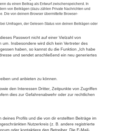
wenn du einen Beitrag als Entwurf zwischenspeicherst. In
dern von Beiträgen (dazu zählen Private Nachrichten und
e. Die von deinem Browser übermittelte Browser-
 bei Umfragen, der Gelesen-Status von deinen Beiträgen oder
dieses Passwort nicht auf einer Vielzahl von
 um. Insbesondere wird dich kein Vertreter des
ergessen haben, so kannst du die Funktion „Ich habe
resse und sendet anschließend ein neu generiertes
reiben und anbieten zu können.
ie den Interessen Dritter, Zeitpunkte von Zugriffen
fern dies zur Gefahrenabwehr oder zur rechtlichen
eines Profils und die von dir erstellten Beiträge im
ngeschränkten Nutzerkreis (z. B. andere registrierte
rum oder kontaktiere den Betreiber. Die E-Mail-