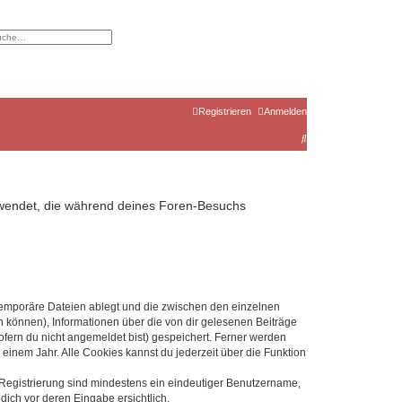
eiterte Suche
Registrieren
Anmelden
S
u
c
h
erwendet, die während deines Foren-Besuchs
e
 temporäre Dateien ablegt und die zwischen den einzelnen
en können), Informationen über die von dir gelesenen Beiträge
ofern du nicht angemeldet bist) gespeichert. Ferner werden
einem Jahr. Alle Cookies kannst du jederzeit über die Funktion
e Registrierung sind mindestens ein eindeutiger Benutzername,
dich vor deren Eingabe ersichtlich.