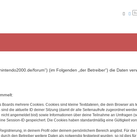
Suche
Erw
ww.nintendo2000.de/forum“) (im Folgenden „der Betreiber“) die Daten v
ammelt:
s Boards mehrere Cookies. Cookies sind kleine Textdateien, die dein Browser als
 sind die aktuelle ID deiner Sitzung (damit dir alle Seitenaufrufe zugeordnet werd
u nicht angemeldet bist) sowie Informationen über deine Teilnahme an Umfragen (s
eine Session-ID gespeichert. Die Cookies haben standardmäßig eine Gültigkeit von 
Registrierung, in deinem Profil oder deinem persönlichem Bereich angibst. Für di
rch den Betreiber weitere Daten als notwendig festgelegt wurden, so ist dies für 