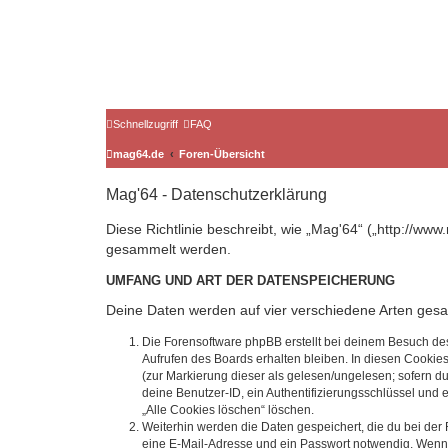
Schnellzugriff
FAQ
mag64.de
Foren-Übersicht
Mag'64 - Datenschutzerklärung
Diese Richtlinie beschreibt, wie „Mag'64“ („http://w
gesammelt werden.
UMFANG UND ART DER DATENSPEICHERUNG
Deine Daten werden auf vier verschiedene Arten ges
Die Forensoftware phpBB erstellt bei deinem Besuch de
Aufrufen des Boards erhalten bleiben. In diesen Cookies
(zur Markierung dieser als gelesen/ungelesen; sofern d
deine Benutzer-ID, ein Authentifizierungsschlüssel und 
„Alle Cookies löschen“ löschen.
Weiterhin werden die Daten gespeichert, die du bei der 
eine E-Mail-Adresse und ein Passwort notwendig. Wenn du