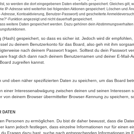
llst, so werden die dort eingegebenen Daten ebenfalls gespeichert. Gleiches gilt, 
Die IP-Adresse wird weiterhin bei folgenden Aktionen gespeichert: Löschen und Än
l-Adresse, Kontoaktivierung, Benutzer-Passwort) und gescheiterte Anmeldeversuch
ine?“-Funktion angezeigt und nicht dauerhaft gespeichert.
 dass weitere Daten gespeichert werden. Dazu gehören dein Abstimmungsverhalten
gungsfunktionen.
(Hash) gespeichert, so dass es sicher ist. Jedoch wird dir empfohlen, 
ssel zu deinem Benutzerkonto für das Board, also geh mit ihm sorgsam
htigterweise nach deinem Passwort fragen. Solltest du dein Passwort v
are fragt dich dann nach deinem Benutzernamen und deiner E-Mail-Ad
Board zugreifen kannst.
en und oben näher spezifizierten Daten zu speichern, um das Board bet
en einer Interessenabwägung zwischen deinen und seinen Interessen sow
r von deinem Browser übermittelter Browser-Kennung zu speichern, so
R DATEN
n Personen zu ermöglichen. Du bist dir daher bewusst, dass die Daten d
ber kann jedoch festlegen, dass einzelne Informationen nur für einen ei
n du Fragen dazu hast, suche nach entsprechenden Informationen im Fo