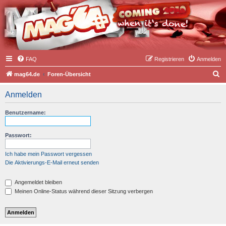
FAQ
Registrieren
Anmelden
S
mag64.de
Foren-Übersicht
u
Anmelden
c
h
Benutzername:
e
Passwort:
Ich habe mein Passwort vergessen
Die Aktivierungs-E-Mail erneut senden
Angemeldet bleiben
Meinen Online-Status während dieser Sitzung verbergen