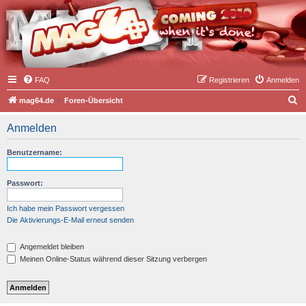
FAQ
Registrieren
Anmelden
S
mag64.de
Foren-Übersicht
u
Anmelden
c
h
Benutzername:
e
Passwort:
Ich habe mein Passwort vergessen
Die Aktivierungs-E-Mail erneut senden
Angemeldet bleiben
Meinen Online-Status während dieser Sitzung verbergen