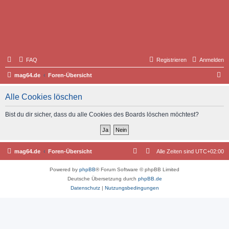
FAQ
Registrieren
Anmelden
S
mag64.de
Foren-Übersicht
u
Alle Cookies löschen
c
h
Bist du dir sicher, dass du alle Cookies des Boards löschen möchtest?
e
mag64.de
Foren-Übersicht
Alle Zeiten sind
UTC+02:00
Powered by
phpBB
® Forum Software © phpBB Limited
Deutsche Übersetzung durch
phpBB.de
Datenschutz
|
Nutzungsbedingungen