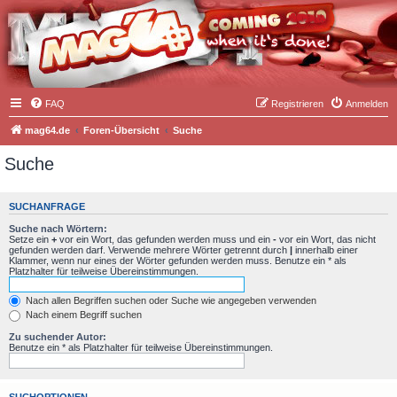
FAQ
Registrieren
Anmelden
mag64.de
Foren-Übersicht
Suche
Suche
SUCHANFRAGE
Suche nach Wörtern:
Setze ein
+
vor ein Wort, das gefunden werden muss und ein
-
vor ein Wort, das nicht
gefunden werden darf. Verwende mehrere Wörter getrennt durch
|
innerhalb einer
Klammer, wenn nur eines der Wörter gefunden werden muss. Benutze ein * als
Platzhalter für teilweise Übereinstimmungen.
Nach allen Begriffen suchen oder Suche wie angegeben verwenden
Nach einem Begriff suchen
Zu suchender Autor:
Benutze ein * als Platzhalter für teilweise Übereinstimmungen.
SUCHOPTIONEN