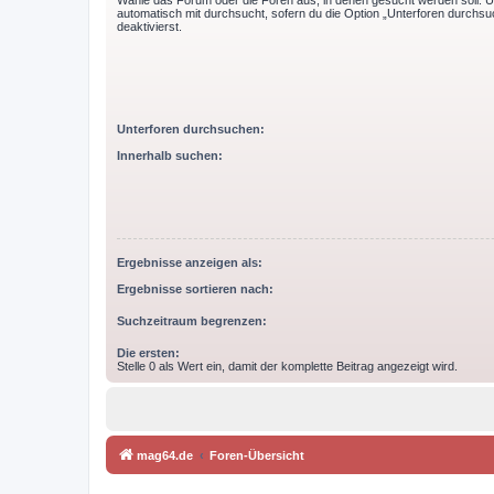
Wähle das Forum oder die Foren aus, in denen gesucht werden soll. 
automatisch mit durchsucht, sofern du die Option „Unterforen durchsu
deaktivierst.
Unterforen durchsuchen:
Innerhalb suchen:
Ergebnisse anzeigen als:
Ergebnisse sortieren nach:
Suchzeitraum begrenzen:
Die ersten:
Stelle 0 als Wert ein, damit der komplette Beitrag angezeigt wird.
mag64.de
Foren-Übersicht