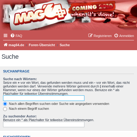
FAQ
Registrieren
Anmelden
mag64.de
Foren-Übersicht
Suche
Suche
SUCHANFRAGE
Suche nach Wörtern:
Setze ein
+
vor ein Wort, das gefunden werden muss und ein
-
vor ein Wort, das nicht
gefunden werden darf. Verwende mehrere Wörter getrennt durch
|
innerhalb einer
Klammer, wenn nur eines der Wörter gefunden werden muss. Benutze ein * als
Platzhalter für teilweise Übereinstimmungen.
Nach allen Begriffen suchen oder Suche wie angegeben verwenden
Nach einem Begriff suchen
Zu suchender Autor:
Benutze ein * als Platzhalter für teilweise Übereinstimmungen.
SUCHOPTIONEN