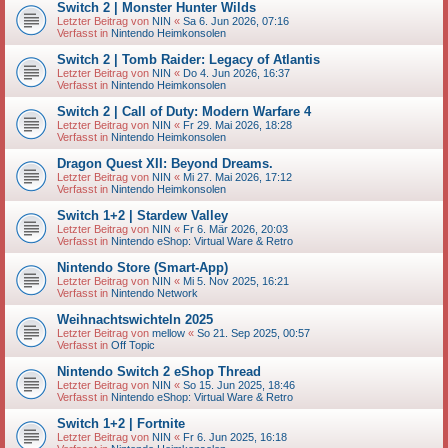
Switch 2 | Monster Hunter Wilds
Letzter Beitrag von
NIN
«
Sa 6. Jun 2026, 07:16
Verfasst in
Nintendo Heimkonsolen
Switch 2 | Tomb Raider: Legacy of Atlantis
Letzter Beitrag von
NIN
«
Do 4. Jun 2026, 16:37
Verfasst in
Nintendo Heimkonsolen
Switch 2 | Call of Duty: Modern Warfare 4
Letzter Beitrag von
NIN
«
Fr 29. Mai 2026, 18:28
Verfasst in
Nintendo Heimkonsolen
Dragon Quest XII: Beyond Dreams.
Letzter Beitrag von
NIN
«
Mi 27. Mai 2026, 17:12
Verfasst in
Nintendo Heimkonsolen
Switch 1+2 | Stardew Valley
Letzter Beitrag von
NIN
«
Fr 6. Mär 2026, 20:03
Verfasst in
Nintendo eShop: Virtual Ware & Retro
Nintendo Store (Smart-App)
Letzter Beitrag von
NIN
«
Mi 5. Nov 2025, 16:21
Verfasst in
Nintendo Network
Weihnachtswichteln 2025
Letzter Beitrag von
mellow
«
So 21. Sep 2025, 00:57
Verfasst in
Off Topic
Nintendo Switch 2 eShop Thread
Letzter Beitrag von
NIN
«
So 15. Jun 2025, 18:46
Verfasst in
Nintendo eShop: Virtual Ware & Retro
Switch 1+2 | Fortnite
Letzter Beitrag von
NIN
«
Fr 6. Jun 2025, 16:18