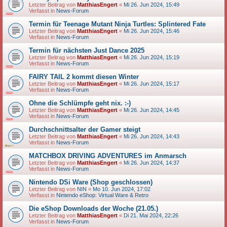
Letzter Beitrag von
MatthiasEngert
«
Mi 26. Jun 2024, 15:49
Verfasst in
News-Forum
Termin für Teenage Mutant Ninja Turtles: Splintered Fate
Letzter Beitrag von
MatthiasEngert
«
Mi 26. Jun 2024, 15:46
Verfasst in
News-Forum
Termin für nächsten Just Dance 2025
Letzter Beitrag von
MatthiasEngert
«
Mi 26. Jun 2024, 15:19
Verfasst in
News-Forum
FAIRY TAIL 2 kommt diesen Winter
Letzter Beitrag von
MatthiasEngert
«
Mi 26. Jun 2024, 15:17
Verfasst in
News-Forum
Ohne die Schlümpfe geht nix. :-)
Letzter Beitrag von
MatthiasEngert
«
Mi 26. Jun 2024, 14:45
Verfasst in
News-Forum
Durchschnittsalter der Gamer steigt
Letzter Beitrag von
MatthiasEngert
«
Mi 26. Jun 2024, 14:43
Verfasst in
News-Forum
MATCHBOX DRIVING ADVENTURES im Anmarsch
Letzter Beitrag von
MatthiasEngert
«
Mi 26. Jun 2024, 14:37
Verfasst in
News-Forum
Nintendo DSi Ware (Shop geschlossen)
Letzter Beitrag von
NIN
«
Mo 10. Jun 2024, 17:02
Verfasst in
Nintendo eShop: Virtual Ware & Retro
Die eShop Downloads der Woche (21.05.)
Letzter Beitrag von
MatthiasEngert
«
Di 21. Mai 2024, 22:26
Verfasst in
News-Forum