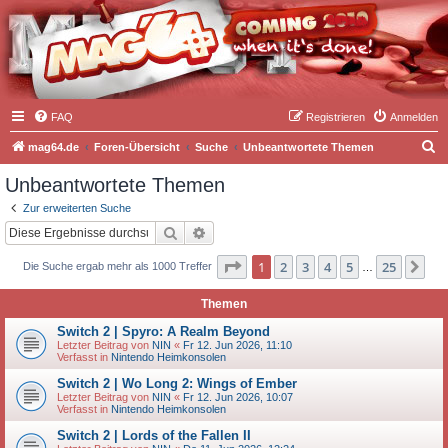
FAQ
Registrieren
Anmelden
S
mag64.de
Foren-Übersicht
Suche
Unbeantwortete Themen
u
Unbeantwortete Themen
c
Zur erweiterten Suche
h
Suche
Erweiterte Suche
e
Seite
1
von
25
1
2
3
4
5
25
Nä
Die Suche ergab mehr als 1000 Treffer
…
Themen
Switch 2 | Spyro: A Realm Beyond
Letzter Beitrag von
NIN
«
Fr 12. Jun 2026, 11:10
Verfasst in
Nintendo Heimkonsolen
Switch 2 | Wo Long 2: Wings of Ember
Letzter Beitrag von
NIN
«
Fr 12. Jun 2026, 10:07
Verfasst in
Nintendo Heimkonsolen
Switch 2 | Lords of the Fallen II