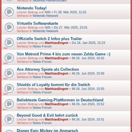
Verfasst in
Nintendo Heimkonsolen
Nintendo Today!
Letzter Beitrag von
NIN
«
Fr 28. Mär 2025, 11:02
Verfasst in
Nintendo Network
Virtuelle Softwarekarte
Letzter Beitrag von
NIN
«
Do 27. Mär 2025, 23:01
Verfasst in
Nintendo Network
Offizielle Switch 2 Infos plus Trailer
Letzter Beitrag von
MatthiasEngert
«
Do 16. Jan 2025, 15:23
Verfasst in
News-Forum
Von Metroid Prime 4 bis zum neuen Zelda Game :-)
Letzter Beitrag von
MatthiasEngert
«
Mi 26. Jun 2024, 16:02
Verfasst in
News-Forum
Ace Attorney Spiele als Collection
Letzter Beitrag von
MatthiasEngert
«
Mi 26. Jun 2024, 15:59
Verfasst in
News-Forum
Shields of Loyalty kommt für die Switch
Letzter Beitrag von
MatthiasEngert
«
Mi 26. Jun 2024, 15:55
Verfasst in
News-Forum
Beliebteste Gaming-Plattformen in Deutschland
Letzter Beitrag von
MatthiasEngert
«
Mi 26. Jun 2024, 15:52
Verfasst in
News-Forum
Beyond Good & Evil kehrt zurück
Letzter Beitrag von
MatthiasEngert
«
Mi 26. Jun 2024, 15:51
Verfasst in
News-Forum
Disney Epic Mickey im Anmarsch