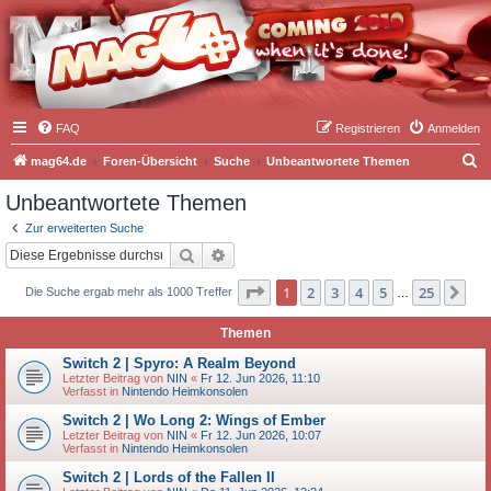
FAQ
Registrieren
Anmelden
S
mag64.de
Foren-Übersicht
Suche
Unbeantwortete Themen
u
Unbeantwortete Themen
c
Zur erweiterten Suche
h
Suche
Erweiterte Suche
e
Seite
1
von
25
1
2
3
4
5
25
Nä
Die Suche ergab mehr als 1000 Treffer
…
Themen
Switch 2 | Spyro: A Realm Beyond
Letzter Beitrag von
NIN
«
Fr 12. Jun 2026, 11:10
Verfasst in
Nintendo Heimkonsolen
Switch 2 | Wo Long 2: Wings of Ember
Letzter Beitrag von
NIN
«
Fr 12. Jun 2026, 10:07
Verfasst in
Nintendo Heimkonsolen
Switch 2 | Lords of the Fallen II