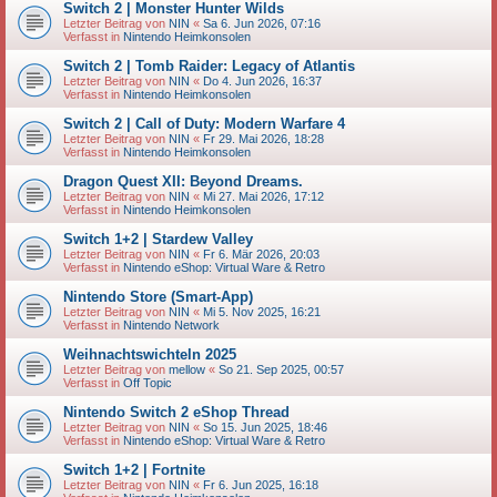
Switch 2 | Monster Hunter Wilds
Letzter Beitrag von
NIN
«
Sa 6. Jun 2026, 07:16
Verfasst in
Nintendo Heimkonsolen
Switch 2 | Tomb Raider: Legacy of Atlantis
Letzter Beitrag von
NIN
«
Do 4. Jun 2026, 16:37
Verfasst in
Nintendo Heimkonsolen
Switch 2 | Call of Duty: Modern Warfare 4
Letzter Beitrag von
NIN
«
Fr 29. Mai 2026, 18:28
Verfasst in
Nintendo Heimkonsolen
Dragon Quest XII: Beyond Dreams.
Letzter Beitrag von
NIN
«
Mi 27. Mai 2026, 17:12
Verfasst in
Nintendo Heimkonsolen
Switch 1+2 | Stardew Valley
Letzter Beitrag von
NIN
«
Fr 6. Mär 2026, 20:03
Verfasst in
Nintendo eShop: Virtual Ware & Retro
Nintendo Store (Smart-App)
Letzter Beitrag von
NIN
«
Mi 5. Nov 2025, 16:21
Verfasst in
Nintendo Network
Weihnachtswichteln 2025
Letzter Beitrag von
mellow
«
So 21. Sep 2025, 00:57
Verfasst in
Off Topic
Nintendo Switch 2 eShop Thread
Letzter Beitrag von
NIN
«
So 15. Jun 2025, 18:46
Verfasst in
Nintendo eShop: Virtual Ware & Retro
Switch 1+2 | Fortnite
Letzter Beitrag von
NIN
«
Fr 6. Jun 2025, 16:18