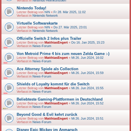
Verfasst in
Nintendo Heimkonsolen
Nintendo Today!
Letzter Beitrag von
NIN
«
Fr 28. Mär 2025, 11:02
Verfasst in
Nintendo Network
Virtuelle Softwarekarte
Letzter Beitrag von
NIN
«
Do 27. Mär 2025, 23:01
Verfasst in
Nintendo Network
Offizielle Switch 2 Infos plus Trailer
Letzter Beitrag von
MatthiasEngert
«
Do 16. Jan 2025, 15:23
Verfasst in
News-Forum
Von Metroid Prime 4 bis zum neuen Zelda Game :-)
Letzter Beitrag von
MatthiasEngert
«
Mi 26. Jun 2024, 16:02
Verfasst in
News-Forum
Ace Attorney Spiele als Collection
Letzter Beitrag von
MatthiasEngert
«
Mi 26. Jun 2024, 15:59
Verfasst in
News-Forum
Shields of Loyalty kommt für die Switch
Letzter Beitrag von
MatthiasEngert
«
Mi 26. Jun 2024, 15:55
Verfasst in
News-Forum
Beliebteste Gaming-Plattformen in Deutschland
Letzter Beitrag von
MatthiasEngert
«
Mi 26. Jun 2024, 15:52
Verfasst in
News-Forum
Beyond Good & Evil kehrt zurück
Letzter Beitrag von
MatthiasEngert
«
Mi 26. Jun 2024, 15:51
Verfasst in
News-Forum
Disney Epic Mickey im Anmarsch