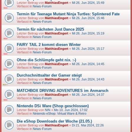
Letzter Beitrag von
MatthiasEngert
«
Mi 26. Jun 2024, 15:49
Verfasst in
News-Forum
Termin für Teenage Mutant Ninja Turtles: Splintered Fate
Letzter Beitrag von
MatthiasEngert
«
Mi 26. Jun 2024, 15:46
Verfasst in
News-Forum
Termin für nächsten Just Dance 2025
Letzter Beitrag von
MatthiasEngert
«
Mi 26. Jun 2024, 15:19
Verfasst in
News-Forum
FAIRY TAIL 2 kommt diesen Winter
Letzter Beitrag von
MatthiasEngert
«
Mi 26. Jun 2024, 15:17
Verfasst in
News-Forum
Ohne die Schlümpfe geht nix. :-)
Letzter Beitrag von
MatthiasEngert
«
Mi 26. Jun 2024, 14:45
Verfasst in
News-Forum
Durchschnittsalter der Gamer steigt
Letzter Beitrag von
MatthiasEngert
«
Mi 26. Jun 2024, 14:43
Verfasst in
News-Forum
MATCHBOX DRIVING ADVENTURES im Anmarsch
Letzter Beitrag von
MatthiasEngert
«
Mi 26. Jun 2024, 14:37
Verfasst in
News-Forum
Nintendo DSi Ware (Shop geschlossen)
Letzter Beitrag von
NIN
«
Mo 10. Jun 2024, 17:02
Verfasst in
Nintendo eShop: Virtual Ware & Retro
Die eShop Downloads der Woche (21.05.)
Letzter Beitrag von
MatthiasEngert
«
Di 21. Mai 2024, 22:26
Verfasst in
News-Forum