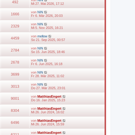
492
Mi 27. Mai 2026, 17:12
von
NIN
1666
Fr 6. Mär 2026, 20:03
von
NIN
2329
Mi 5. Nov 2025, 16:21
von
mellow
4459
So 21. Sep 2025, 00:57
von
NIN
2784
So 15. Jun 2025, 18:46
von
NIN
2678
Fr 6. Jun 2025, 16:18
von
NIN
3699
Fr 28. Mär 2025, 11:02
von
NIN
3013
Do 27. Mär 2025, 23:01
von
MatthiasEngert
9001
Do 16. Jan 2025, 15:23
von
MatthiasEngert
8304
Mi 26. Jun 2024, 16:02
von
MatthiasEngert
6496
Mi 26. Jun 2024, 15:59
von
MatthiasEngert
6211