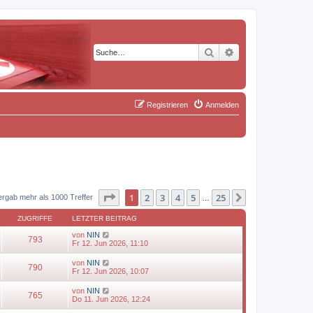
Suche
Erweiterte Suche
Registrieren
Anmelden
Seite
1
von
25
1
2
3
4
5
25
Nächste
ergab mehr als 1000 Treffer
…
ZUGRIFFE
LETZTER BEITRAG
von
NIN
793
Fr 12. Jun 2026, 11:10
von
NIN
790
Fr 12. Jun 2026, 10:07
von
NIN
765
Do 11. Jun 2026, 12:24