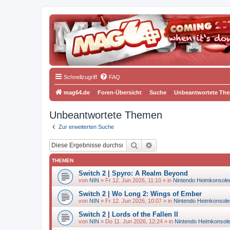
Schnellzugriff
FAQ
mag64.de
Foren-Übersicht
Suche
Unbeantwortete Th
Unbeantwortete Themen
Zur erweiterten Suche
Suche
Erweiterte Suche
THEMEN
Switch 2 | Spyro: A Realm Beyond
von
NIN
»
Fr 12. Jun 2026, 11:10
» in
Nintendo Heimkonsole
Switch 2 | Wo Long 2: Wings of Ember
von
NIN
»
Fr 12. Jun 2026, 10:07
» in
Nintendo Heimkonsole
Switch 2 | Lords of the Fallen II
von
NIN
»
Do 11. Jun 2026, 12:24
» in
Nintendo Heimkonsol