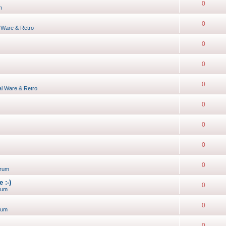
0
n
0
l Ware & Retro
0
0
0
al Ware & Retro
0
0
0
0
rum
 :-)
0
rum
0
rum
0