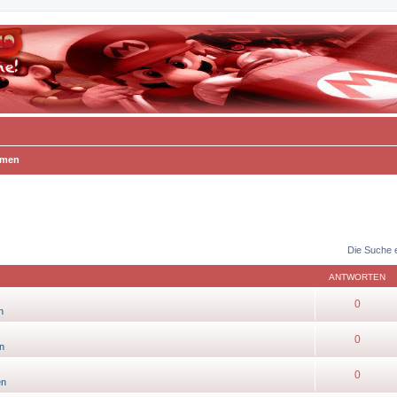
emen
Die Suche 
ANTWORTEN
0
n
0
n
0
en