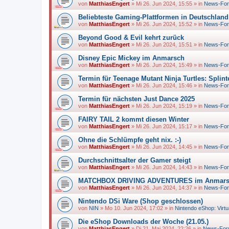
von
MatthiasEngert
»
Mi 26. Jun 2024, 15:55
» in
News-Fo
Beliebteste Gaming-Plattformen in Deutschland
von
MatthiasEngert
»
Mi 26. Jun 2024, 15:52
» in
News-Fo
Beyond Good & Evil kehrt zurück
von
MatthiasEngert
»
Mi 26. Jun 2024, 15:51
» in
News-Fo
Disney Epic Mickey im Anmarsch
von
MatthiasEngert
»
Mi 26. Jun 2024, 15:49
» in
News-Fo
Termin für Teenage Mutant Ninja Turtles: Splint
von
MatthiasEngert
»
Mi 26. Jun 2024, 15:46
» in
News-Fo
Termin für nächsten Just Dance 2025
von
MatthiasEngert
»
Mi 26. Jun 2024, 15:19
» in
News-Fo
FAIRY TAIL 2 kommt diesen Winter
von
MatthiasEngert
»
Mi 26. Jun 2024, 15:17
» in
News-Fo
Ohne die Schlümpfe geht nix. :-)
von
MatthiasEngert
»
Mi 26. Jun 2024, 14:45
» in
News-Fo
Durchschnittsalter der Gamer steigt
von
MatthiasEngert
»
Mi 26. Jun 2024, 14:43
» in
News-Fo
MATCHBOX DRIVING ADVENTURES im Anmar
von
MatthiasEngert
»
Mi 26. Jun 2024, 14:37
» in
News-Fo
Nintendo DSi Ware (Shop geschlossen)
von
NIN
»
Mo 10. Jun 2024, 17:02
» in
Nintendo eShop: Virt
Die eShop Downloads der Woche (21.05.)
von
MatthiasEngert
»
Di 21. Mai 2024, 22:26
» in
News-Fo