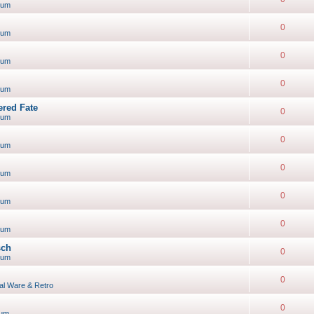
rum
0
rum
0
rum
0
rum
ered Fate
0
rum
0
rum
0
rum
0
rum
0
rum
sch
0
rum
0
ual Ware & Retro
0
rum