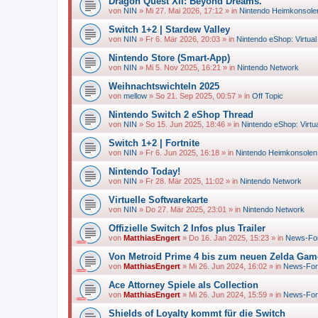
Dragon Quest XII: Beyond Dreams.
von
NIN
»
Mi 27. Mai 2026, 17:12
» in
Nintendo Heimkonsole
Switch 1+2 | Stardew Valley
von
NIN
»
Fr 6. Mär 2026, 20:03
» in
Nintendo eShop: Virtua
Nintendo Store (Smart-App)
von
NIN
»
Mi 5. Nov 2025, 16:21
» in
Nintendo Network
Weihnachtswichteln 2025
von
mellow
»
So 21. Sep 2025, 00:57
» in
Off Topic
Nintendo Switch 2 eShop Thread
von
NIN
»
So 15. Jun 2025, 18:46
» in
Nintendo eShop: Virtu
Switch 1+2 | Fortnite
von
NIN
»
Fr 6. Jun 2025, 16:18
» in
Nintendo Heimkonsolen
Nintendo Today!
von
NIN
»
Fr 28. Mär 2025, 11:02
» in
Nintendo Network
Virtuelle Softwarekarte
von
NIN
»
Do 27. Mär 2025, 23:01
» in
Nintendo Network
Offizielle Switch 2 Infos plus Trailer
von
MatthiasEngert
»
Do 16. Jan 2025, 15:23
» in
News-Fo
Von Metroid Prime 4 bis zum neuen Zelda Game
von
MatthiasEngert
»
Mi 26. Jun 2024, 16:02
» in
News-Fo
Ace Attorney Spiele als Collection
von
MatthiasEngert
»
Mi 26. Jun 2024, 15:59
» in
News-Fo
Shields of Loyalty kommt für die Switch