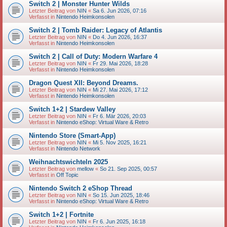
Switch 2 | Monster Hunter Wilds
Letzter Beitrag von
NIN
«
Sa 6. Jun 2026, 07:16
Verfasst in
Nintendo Heimkonsolen
Switch 2 | Tomb Raider: Legacy of Atlantis
Letzter Beitrag von
NIN
«
Do 4. Jun 2026, 16:37
Verfasst in
Nintendo Heimkonsolen
Switch 2 | Call of Duty: Modern Warfare 4
Letzter Beitrag von
NIN
«
Fr 29. Mai 2026, 18:28
Verfasst in
Nintendo Heimkonsolen
Dragon Quest XII: Beyond Dreams.
Letzter Beitrag von
NIN
«
Mi 27. Mai 2026, 17:12
Verfasst in
Nintendo Heimkonsolen
Switch 1+2 | Stardew Valley
Letzter Beitrag von
NIN
«
Fr 6. Mär 2026, 20:03
Verfasst in
Nintendo eShop: Virtual Ware & Retro
Nintendo Store (Smart-App)
Letzter Beitrag von
NIN
«
Mi 5. Nov 2025, 16:21
Verfasst in
Nintendo Network
Weihnachtswichteln 2025
Letzter Beitrag von
mellow
«
So 21. Sep 2025, 00:57
Verfasst in
Off Topic
Nintendo Switch 2 eShop Thread
Letzter Beitrag von
NIN
«
So 15. Jun 2025, 18:46
Verfasst in
Nintendo eShop: Virtual Ware & Retro
Switch 1+2 | Fortnite
Letzter Beitrag von
NIN
«
Fr 6. Jun 2025, 16:18