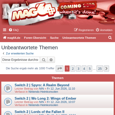
FAQ
Registrieren
Anmelden
S
mag64.de
Foren-Übersicht
Suche
Unbeantwortete Themen
u
Unbeantwortete Themen
c
Zur erweiterten Suche
h
Suche
Erweiterte Suche
e
Seite
1
von
25
1
2
3
4
5
25
Nä
Die Suche ergab mehr als 1000 Treffer
…
Themen
Switch 2 | Spyro: A Realm Beyond
Letzter Beitrag von
NIN
«
Fr 12. Jun 2026, 11:10
Verfasst in
Nintendo Heimkonsolen
Switch 2 | Wo Long 2: Wings of Ember
Letzter Beitrag von
NIN
«
Fr 12. Jun 2026, 10:07
Verfasst in
Nintendo Heimkonsolen
Switch 2 | Lords of the Fallen II