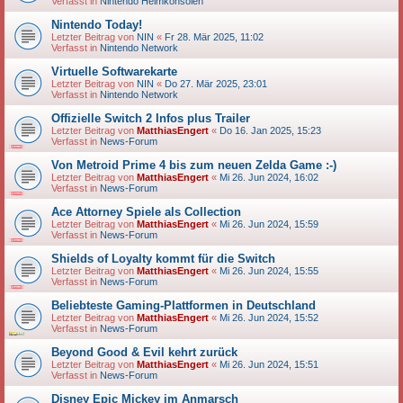
Verfasst in
Nintendo Heimkonsolen
Nintendo Today!
Letzter Beitrag von
NIN
«
Fr 28. Mär 2025, 11:02
Verfasst in
Nintendo Network
Virtuelle Softwarekarte
Letzter Beitrag von
NIN
«
Do 27. Mär 2025, 23:01
Verfasst in
Nintendo Network
Offizielle Switch 2 Infos plus Trailer
Letzter Beitrag von
MatthiasEngert
«
Do 16. Jan 2025, 15:23
Verfasst in
News-Forum
Von Metroid Prime 4 bis zum neuen Zelda Game :-)
Letzter Beitrag von
MatthiasEngert
«
Mi 26. Jun 2024, 16:02
Verfasst in
News-Forum
Ace Attorney Spiele als Collection
Letzter Beitrag von
MatthiasEngert
«
Mi 26. Jun 2024, 15:59
Verfasst in
News-Forum
Shields of Loyalty kommt für die Switch
Letzter Beitrag von
MatthiasEngert
«
Mi 26. Jun 2024, 15:55
Verfasst in
News-Forum
Beliebteste Gaming-Plattformen in Deutschland
Letzter Beitrag von
MatthiasEngert
«
Mi 26. Jun 2024, 15:52
Verfasst in
News-Forum
Beyond Good & Evil kehrt zurück
Letzter Beitrag von
MatthiasEngert
«
Mi 26. Jun 2024, 15:51
Verfasst in
News-Forum
Disney Epic Mickey im Anmarsch