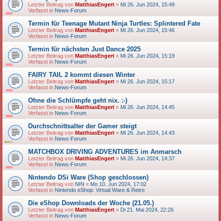
Letzter Beitrag von
MatthiasEngert
«
Mi 26. Jun 2024, 15:49
Verfasst in
News-Forum
Termin für Teenage Mutant Ninja Turtles: Splintered Fate
Letzter Beitrag von
MatthiasEngert
«
Mi 26. Jun 2024, 15:46
Verfasst in
News-Forum
Termin für nächsten Just Dance 2025
Letzter Beitrag von
MatthiasEngert
«
Mi 26. Jun 2024, 15:19
Verfasst in
News-Forum
FAIRY TAIL 2 kommt diesen Winter
Letzter Beitrag von
MatthiasEngert
«
Mi 26. Jun 2024, 15:17
Verfasst in
News-Forum
Ohne die Schlümpfe geht nix. :-)
Letzter Beitrag von
MatthiasEngert
«
Mi 26. Jun 2024, 14:45
Verfasst in
News-Forum
Durchschnittsalter der Gamer steigt
Letzter Beitrag von
MatthiasEngert
«
Mi 26. Jun 2024, 14:43
Verfasst in
News-Forum
MATCHBOX DRIVING ADVENTURES im Anmarsch
Letzter Beitrag von
MatthiasEngert
«
Mi 26. Jun 2024, 14:37
Verfasst in
News-Forum
Nintendo DSi Ware (Shop geschlossen)
Letzter Beitrag von
NIN
«
Mo 10. Jun 2024, 17:02
Verfasst in
Nintendo eShop: Virtual Ware & Retro
Die eShop Downloads der Woche (21.05.)
Letzter Beitrag von
MatthiasEngert
«
Di 21. Mai 2024, 22:26
Verfasst in
News-Forum