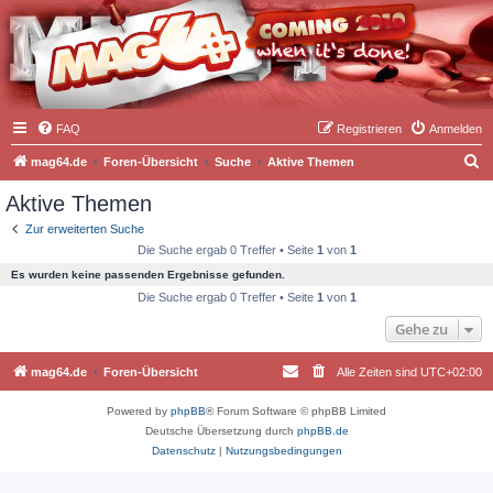
FAQ
Registrieren
Anmelden
S
mag64.de
Foren-Übersicht
Suche
Aktive Themen
u
Aktive Themen
c
Zur erweiterten Suche
h
Die Suche ergab 0 Treffer • Seite
1
von
1
e
Es wurden keine passenden Ergebnisse gefunden.
Die Suche ergab 0 Treffer • Seite
1
von
1
Gehe zu
mag64.de
Foren-Übersicht
Alle Zeiten sind
UTC+02:00
Powered by
phpBB
® Forum Software © phpBB Limited
Deutsche Übersetzung durch
phpBB.de
Datenschutz
|
Nutzungsbedingungen