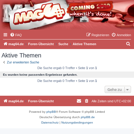
FAQ
Registrieren
Anmelden
S
mag64.de
Foren-Übersicht
Suche
Aktive Themen
u
Aktive Themen
c
Zur erweiterten Suche
h
Die Suche ergab 0 Treffer • Seite
1
von
1
e
Es wurden keine passenden Ergebnisse gefunden.
Die Suche ergab 0 Treffer • Seite
1
von
1
Gehe zu
mag64.de
Foren-Übersicht
Alle Zeiten sind
UTC+02:00
Powered by
phpBB
® Forum Software © phpBB Limited
Deutsche Übersetzung durch
phpBB.de
Datenschutz
|
Nutzungsbedingungen