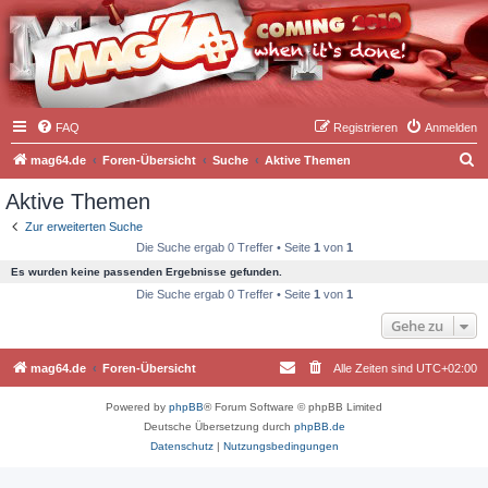
FAQ
Registrieren
Anmelden
S
mag64.de
Foren-Übersicht
Suche
Aktive Themen
u
Aktive Themen
c
Zur erweiterten Suche
h
Die Suche ergab 0 Treffer • Seite
1
von
1
e
Es wurden keine passenden Ergebnisse gefunden.
Die Suche ergab 0 Treffer • Seite
1
von
1
Gehe zu
mag64.de
Foren-Übersicht
Alle Zeiten sind
UTC+02:00
Powered by
phpBB
® Forum Software © phpBB Limited
Deutsche Übersetzung durch
phpBB.de
Datenschutz
|
Nutzungsbedingungen