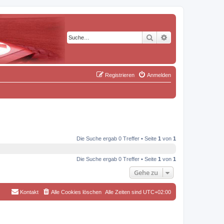
Suche
Erweiterte Suche
Registrieren
Anmelden
Die Suche ergab 0 Treffer • Seite
1
von
1
Die Suche ergab 0 Treffer • Seite
1
von
1
Gehe zu
Kontakt
Alle Cookies löschen
Alle Zeiten sind
UTC+02:00