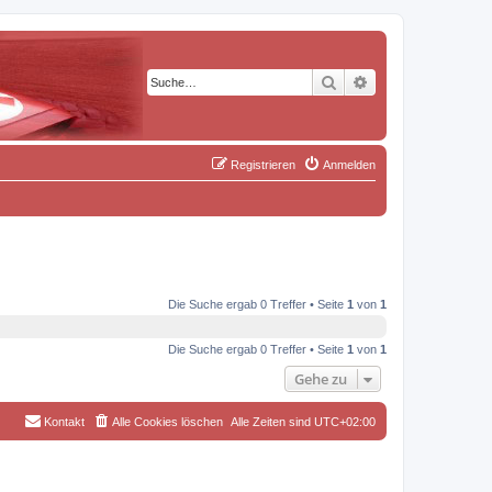
Suche
Erweiterte Suche
Registrieren
Anmelden
Die Suche ergab 0 Treffer • Seite
1
von
1
Die Suche ergab 0 Treffer • Seite
1
von
1
Gehe zu
Kontakt
Alle Cookies löschen
Alle Zeiten sind
UTC+02:00