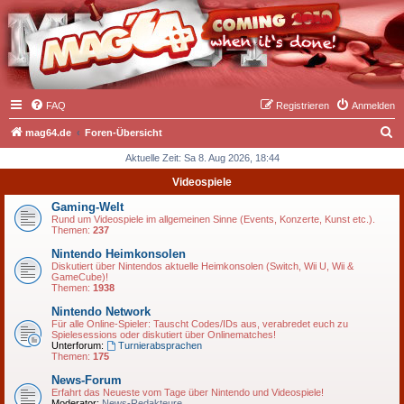
FAQ
Registrieren
Anmelden
S
mag64.de
Foren-Übersicht
u
Aktuelle Zeit: Sa 8. Aug 2026, 18:44
c
Videospiele
h
Gaming-Welt
e
Rund um Videospiele im allgemeinen Sinne (Events, Konzerte, Kunst etc.).
Themen:
237
Nintendo Heimkonsolen
Diskutiert über Nintendos aktuelle Heimkonsolen (Switch, Wii U, Wii &
GameCube)!
Themen:
1938
Nintendo Network
Für alle Online-Spieler: Tauscht Codes/IDs aus, verabredet euch zu
Spielesessions oder diskutiert über Onlinematches!
Unterforum:
Turnierabsprachen
Themen:
175
News-Forum
Erfahrt das Neueste vom Tage über Nintendo und Videospiele!
Moderator:
News-Redakteure