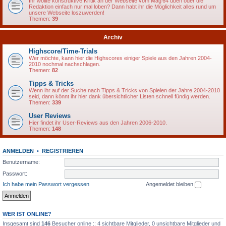
Ihr wollte konstruktive Kritik an der Webseite vom Mag'64 üben oder die
Redaktion einfach nur mal loben? Dann habt ihr die Möglichkeit alles rund um
unsere Webseite loszuwerden!
Themen:
39
Archiv
Highscore/Time-Trials
Wer möchte, kann hier die Highscores einiger Spiele aus den Jahren 2004-
2010 nochmal nachschlagen.
Themen:
82
Tipps & Tricks
Wenn ihr auf der Suche nach Tipps & Tricks von Spielen der Jahre 2004-2010
seid, dann könnt ihr hier dank übersichtlicher Listen schnell fündig werden.
Themen:
339
User Reviews
Hier findet ihr User-Reviews aus den Jahren 2006-2010.
Themen:
148
ANMELDEN
•
REGISTRIEREN
Benutzername:
Passwort:
Ich habe mein Passwort vergessen
Angemeldet bleiben
WER IST ONLINE?
Insgesamt sind
146
Besucher online :: 4 sichtbare Mitglieder, 0 unsichtbare Mitglieder und