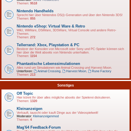
Themen:
9518
Nintendo Handhelds
Sprecht hier über Nintendos DS(i)-Generation und über den Nintendo 3DS!
Themen:
855
Nintendo eShop: Virtual Ware & Retro
WiiU, WiiWare, DSiWare, 3DSWare, Virtual Console und andere Retro-
Themen.
Themen:
272
Tellerrand: Xbox, Playstation & PC
Besitzer der Konsolen von Microsoft oder Sony und PC-Spieler können sich
hier über die Welt abseits von Nintendo unterhalten.
Themen:
1154
Phantastische Lebenssimulationen
Alles rund um Simulationen wie Animal Crossing und Harvest Moon.
Unterforen:
Animal Crossing
,
Harvest Moon
,
Rune Factory
Themen:
213
Sonstiges
Off Topic
Hier könnt Ihr über alles mögliche abseits der Spielerei diskutieren.
Themen:
1320
Kleinanzeigen
Verkauft, tauscht oder kauft Dinge aus der Videospielwelt!
Moderator:
Kleinanzeigenmod
Themen:
4
Mag'64 Feedback-Forum