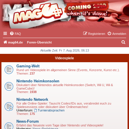
FAQ
Registrieren
Anmelden
S
mag64.de
Foren-Übersicht
u
Aktuelle Zeit: Fr 7. Aug 2026, 06:13
c
Videospiele
h
Gaming-Welt
e
Rund um Videospiele im allgemeinen Sinne (Events, Konzerte, Kunst etc.).
Themen:
237
Nintendo Heimkonsolen
Diskutiert über Nintendos aktuelle Heimkonsolen (Switch, Wii U, Wii &
GameCube)!
Themen:
1938
Nintendo Network
Für alle Online-Spieler: Tauscht Codes/IDs aus, verabredet euch zu
Spielesessions oder diskutiert über Onlinematches!
Unterforum:
Turnierabsprachen
Themen:
175
News-Forum
Erfahrt das Neueste vom Tage über Nintendo und Videospiele!
Moderator:
News-Redakteure