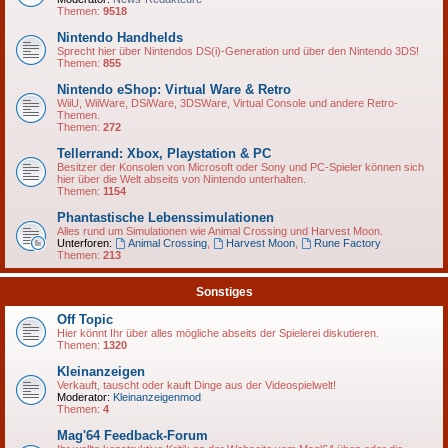
Themen:
9518
Nintendo Handhelds
Sprecht hier über Nintendos DS(i)-Generation und über den Nintendo 3DS!
Themen:
855
Nintendo eShop: Virtual Ware & Retro
WiiU, WiiWare, DSiWare, 3DSWare, Virtual Console und andere Retro-
Themen.
Themen:
272
Tellerrand: Xbox, Playstation & PC
Besitzer der Konsolen von Microsoft oder Sony und PC-Spieler können sich
hier über die Welt abseits von Nintendo unterhalten.
Themen:
1154
Phantastische Lebenssimulationen
Alles rund um Simulationen wie Animal Crossing und Harvest Moon.
Unterforen:
Animal Crossing
,
Harvest Moon
,
Rune Factory
Themen:
213
Sonstiges
Off Topic
Hier könnt Ihr über alles mögliche abseits der Spielerei diskutieren.
Themen:
1320
Kleinanzeigen
Verkauft, tauscht oder kauft Dinge aus der Videospielwelt!
Moderator:
Kleinanzeigenmod
Themen:
4
Mag'64 Feedback-Forum