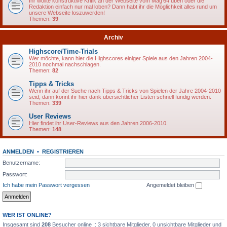
Ihr wollte konstruktive Kritik an der Webseite vom Mag'64 üben oder die
Redaktion einfach nur mal loben? Dann habt ihr die Möglichkeit alles rund um
unsere Webseite loszuwerden!
Themen:
39
Archiv
Highscore/Time-Trials
Wer möchte, kann hier die Highscores einiger Spiele aus den Jahren 2004-
2010 nochmal nachschlagen.
Themen:
82
Tipps & Tricks
Wenn ihr auf der Suche nach Tipps & Tricks von Spielen der Jahre 2004-2010
seid, dann könnt ihr hier dank übersichtlicher Listen schnell fündig werden.
Themen:
339
User Reviews
Hier findet ihr User-Reviews aus den Jahren 2006-2010.
Themen:
148
ANMELDEN
•
REGISTRIEREN
Benutzername:
Passwort:
Ich habe mein Passwort vergessen
Angemeldet bleiben
WER IST ONLINE?
Insgesamt sind
208
Besucher online :: 3 sichtbare Mitglieder, 0 unsichtbare Mitglieder und