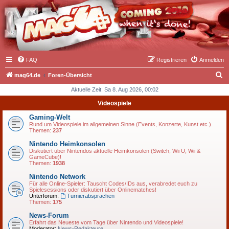
FAQ
Registrieren
Anmelden
S
mag64.de
Foren-Übersicht
u
Aktuelle Zeit: Sa 8. Aug 2026, 00:02
c
Videospiele
h
Gaming-Welt
e
Rund um Videospiele im allgemeinen Sinne (Events, Konzerte, Kunst etc.).
Themen:
237
Nintendo Heimkonsolen
Diskutiert über Nintendos aktuelle Heimkonsolen (Switch, Wii U, Wii &
GameCube)!
Themen:
1938
Nintendo Network
Für alle Online-Spieler: Tauscht Codes/IDs aus, verabredet euch zu
Spielesessions oder diskutiert über Onlinematches!
Unterforum:
Turnierabsprachen
Themen:
175
News-Forum
Erfahrt das Neueste vom Tage über Nintendo und Videospiele!
Moderator:
News-Redakteure