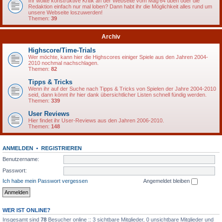
Ihr wollte konstruktive Kritik an der Webseite vom Mag'64 üben oder die
Redaktion einfach nur mal loben? Dann habt ihr die Möglichkeit alles rund um
unsere Webseite loszuwerden!
Themen:
39
Archiv
Highscore/Time-Trials
Wer möchte, kann hier die Highscores einiger Spiele aus den Jahren 2004-
2010 nochmal nachschlagen.
Themen:
82
Tipps & Tricks
Wenn ihr auf der Suche nach Tipps & Tricks von Spielen der Jahre 2004-2010
seid, dann könnt ihr hier dank übersichtlicher Listen schnell fündig werden.
Themen:
339
User Reviews
Hier findet ihr User-Reviews aus den Jahren 2006-2010.
Themen:
148
ANMELDEN
•
REGISTRIEREN
Benutzername:
Passwort:
Ich habe mein Passwort vergessen
Angemeldet bleiben
WER IST ONLINE?
Insgesamt sind
78
Besucher online :: 3 sichtbare Mitglieder, 0 unsichtbare Mitglieder und