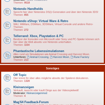
Themen:
9518
Nintendo Handhelds
Sprecht hier über Nintendos DS(i)-Generation und über den Nintendo 3DS!
Themen:
855
Nintendo eShop: Virtual Ware & Retro
WiiU, WiiWare, DSiWare, 3DSWare, Virtual Console und andere Retro-
Themen.
Themen:
272
Tellerrand: Xbox, Playstation & PC
Besitzer der Konsolen von Microsoft oder Sony und PC-Spieler können sich
hier über die Welt abseits von Nintendo unterhalten.
Themen:
1154
Phantastische Lebenssimulationen
Alles rund um Simulationen wie Animal Crossing und Harvest Moon.
Unterforen:
Animal Crossing
,
Harvest Moon
,
Rune Factory
Themen:
213
Sonstiges
Off Topic
Hier könnt Ihr über alles mögliche abseits der Spielerei diskutieren.
Themen:
1320
Kleinanzeigen
Verkauft, tauscht oder kauft Dinge aus der Videospielwelt!
Moderator:
Kleinanzeigenmod
Themen:
4
Mag'64 Feedback-Forum