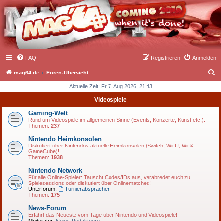
FAQ
Registrieren
Anmelden
S
mag64.de
Foren-Übersicht
u
Aktuelle Zeit: Fr 7. Aug 2026, 21:43
c
Videospiele
h
Gaming-Welt
e
Rund um Videospiele im allgemeinen Sinne (Events, Konzerte, Kunst etc.).
Themen:
237
Nintendo Heimkonsolen
Diskutiert über Nintendos aktuelle Heimkonsolen (Switch, Wii U, Wii &
GameCube)!
Themen:
1938
Nintendo Network
Für alle Online-Spieler: Tauscht Codes/IDs aus, verabredet euch zu
Spielesessions oder diskutiert über Onlinematches!
Unterforum:
Turnierabsprachen
Themen:
175
News-Forum
Erfahrt das Neueste vom Tage über Nintendo und Videospiele!
Moderator:
News-Redakteure