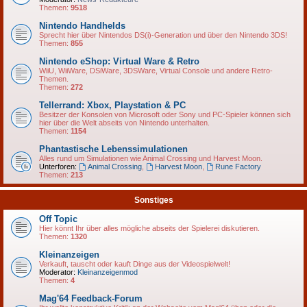
Themen:
9518
Nintendo Handhelds
Sprecht hier über Nintendos DS(i)-Generation und über den Nintendo 3DS!
Themen:
855
Nintendo eShop: Virtual Ware & Retro
WiiU, WiiWare, DSiWare, 3DSWare, Virtual Console und andere Retro-
Themen.
Themen:
272
Tellerrand: Xbox, Playstation & PC
Besitzer der Konsolen von Microsoft oder Sony und PC-Spieler können sich
hier über die Welt abseits von Nintendo unterhalten.
Themen:
1154
Phantastische Lebenssimulationen
Alles rund um Simulationen wie Animal Crossing und Harvest Moon.
Unterforen:
Animal Crossing
,
Harvest Moon
,
Rune Factory
Themen:
213
Sonstiges
Off Topic
Hier könnt Ihr über alles mögliche abseits der Spielerei diskutieren.
Themen:
1320
Kleinanzeigen
Verkauft, tauscht oder kauft Dinge aus der Videospielwelt!
Moderator:
Kleinanzeigenmod
Themen:
4
Mag'64 Feedback-Forum