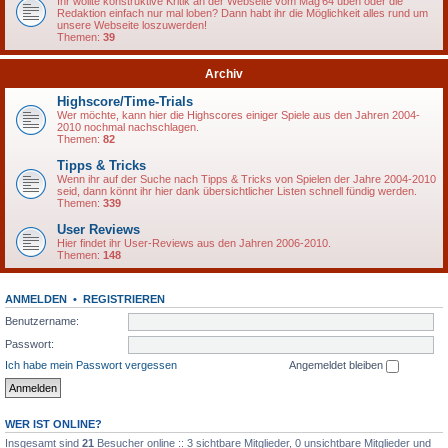
Ihr wollte konstruktive Kritik an der Webseite vom Mag'64 üben oder die
Redaktion einfach nur mal loben? Dann habt ihr die Möglichkeit alles rund um
unsere Webseite loszuwerden!
Themen:
39
Archiv
Highscore/Time-Trials
Wer möchte, kann hier die Highscores einiger Spiele aus den Jahren 2004-
2010 nochmal nachschlagen.
Themen:
82
Tipps & Tricks
Wenn ihr auf der Suche nach Tipps & Tricks von Spielen der Jahre 2004-2010
seid, dann könnt ihr hier dank übersichtlicher Listen schnell fündig werden.
Themen:
339
User Reviews
Hier findet ihr User-Reviews aus den Jahren 2006-2010.
Themen:
148
ANMELDEN
•
REGISTRIEREN
Benutzername:
Passwort:
Ich habe mein Passwort vergessen
Angemeldet bleiben
WER IST ONLINE?
Insgesamt sind
21
Besucher online :: 3 sichtbare Mitglieder, 0 unsichtbare Mitglieder und