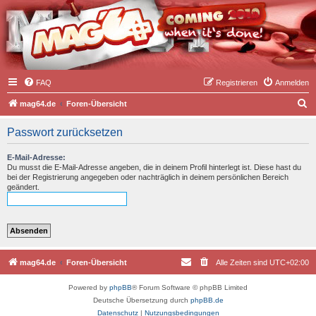
FAQ
Registrieren
Anmelden
S
mag64.de
Foren-Übersicht
u
Passwort zurücksetzen
c
h
E-Mail-Adresse:
Du musst die E-Mail-Adresse angeben, die in deinem Profil hinterlegt ist. Diese hast du
e
bei der Registrierung angegeben oder nachträglich in deinem persönlichen Bereich
geändert.
mag64.de
Foren-Übersicht
Alle Zeiten sind
UTC+02:00
Powered by
phpBB
® Forum Software © phpBB Limited
Deutsche Übersetzung durch
phpBB.de
Datenschutz
|
Nutzungsbedingungen