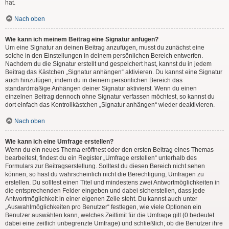
hat.
Nach oben
Wie kann ich meinem Beitrag eine Signatur anfügen?
Um eine Signatur an deinen Beitrag anzufügen, musst du zunächst eine
solche in den Einstellungen in deinem persönlichen Bereich entwerfen.
Nachdem du die Signatur erstellt und gespeichert hast, kannst du in jedem
Beitrag das Kästchen „Signatur anhängen“ aktivieren. Du kannst eine Signatur
auch hinzufügen, indem du in deinem persönlichen Bereich das
standardmäßige Anhängen deiner Signatur aktivierst. Wenn du einen
einzelnen Beitrag dennoch ohne Signatur verfassen möchtest, so kannst du
dort einfach das Kontrollkästchen „Signatur anhängen“ wieder deaktivieren.
Nach oben
Wie kann ich eine Umfrage erstellen?
Wenn du ein neues Thema eröffnest oder den ersten Beitrag eines Themas
bearbeitest, findest du ein Register „Umfrage erstellen“ unterhalb des
Formulars zur Beitragserstellung. Solltest du diesen Bereich nicht sehen
können, so hast du wahrscheinlich nicht die Berechtigung, Umfragen zu
erstellen. Du solltest einen Titel und mindestens zwei Antwortmöglichkeiten in
die entsprechenden Felder eingeben und dabei sicherstellen, dass jede
Antwortmöglichkeit in einer eigenen Zeile steht. Du kannst auch unter
„Auswahlmöglichkeiten pro Benutzer“ festlegen, wie viele Optionen ein
Benutzer auswählen kann, welches Zeitlimit für die Umfrage gilt (0 bedeutet
dabei eine zeitlich unbegrenzte Umfrage) und schließlich, ob die Benutzer ihre