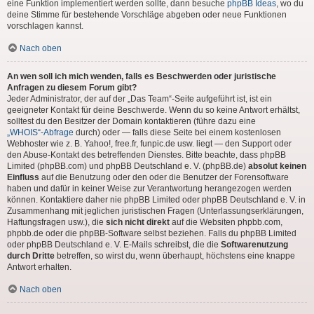
eine Funktion implementiert werden sollte, dann besuche
phpBB Ideas
, wo du
deine Stimme für bestehende Vorschläge abgeben oder neue Funktionen
vorschlagen kannst.
Nach oben
An wen soll ich mich wenden, falls es Beschwerden oder juristische
Anfragen zu diesem Forum gibt?
Jeder Administrator, der auf der „Das Team“-Seite aufgeführt ist, ist ein
geeigneter Kontakt für deine Beschwerde. Wenn du so keine Antwort erhältst,
solltest du den Besitzer der Domain kontaktieren (führe dazu eine
„WHOIS“-Abfrage
durch) oder — falls diese Seite bei einem kostenlosen
Webhoster wie z. B. Yahoo!, free.fr, funpic.de usw. liegt — den Support oder
den Abuse-Kontakt des betreffenden Dienstes. Bitte beachte, dass phpBB
Limited (phpBB.com) und phpBB Deutschland e. V. (phpBB.de)
absolut keinen
Einfluss
auf die Benutzung oder den oder die Benutzer der Forensoftware
haben und dafür in keiner Weise zur Verantwortung herangezogen werden
können. Kontaktiere daher nie phpBB Limited oder phpBB Deutschland e. V. in
Zusammenhang mit jeglichen juristischen Fragen (Unterlassungserklärungen,
Haftungsfragen usw.), die
sich nicht direkt
auf die Websiten phpbb.com,
phpbb.de oder die phpBB-Software selbst beziehen. Falls du phpBB Limited
oder phpBB Deutschland e. V. E-Mails schreibst, die die
Softwarenutzung
durch Dritte
betreffen, so wirst du, wenn überhaupt, höchstens eine knappe
Antwort erhalten.
Nach oben