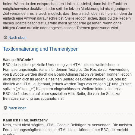
holen. Wenn du den entsprechenden Link nicht siehst, dann ist die Funktion
möglicherweise deaktiviert oder seit der letzten Markierung ist nicht genügend
Zeit vergangen. Es ist auch möglich, das Thema nach oben zu holen, indem du
einfach eine Antwort darauf schreibst. Stelle jedoch sicher, dass du die Regeln
dieses Boards beachtest! Es wird meist nicht gerne gesehen, wenn ohne
triftigen Grund auf alte oder abgeschlossene Themen geantwortet wird.
Nach oben
Textformatierung und Thementypen
Was ist BBCode?
BBCode ist eine spezielle Umsetzung von HTML, die dir weitreichende
Formatierungsmöglichkeiten für deinen Text gibt. Die Rechte zur Verwendung
von BBCode werden durch die Board-Administration vergeben, können jedoch
auch durch dich für jeden einzelnen Beitrag deaktiviert werden. BBCode ist
ähnlich wie HTML aufgebaut, jedoch werden Tags von eckigen („[“ und „]“) statt
spitzen („<“ und „>“) Klammern eingeschlossen. Weitere Informationen zu
BBCode findest du auf einer speziellen Hilfe-Seite, die von der Seite zur
Beitragserstellung aus zugänglich ist.
Nach oben
Kann ich HTML benutzen?
Nein, es ist nicht möglich, HTML-Code in Beiträgen zu verwenden. Die meisten
Formatierungsmöglichkeiten, die HTML bietet, können über BBCode erreicht
werden.