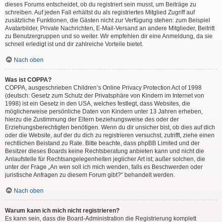
dieses Forums entscheidet, ob du registriert sein musst, um Beiträge zu
schreiben. Auf jeden Fall erhältst du als registriertes Mitglied Zugriff auf
zusätzliche Funktionen, die Gästen nicht zur Verfügung stehen: zum Beispiel
Avatarbilder, Private Nachrichten, E-Mail-Versand an andere Mitglieder, Beitritt
zu Benutzergruppen und so weiter. Wir empfehlen dir eine Anmeldung, da sie
schnell erledigt ist und dir zahlreiche Vorteile bietet.
Nach oben
Was ist COPPA?
COPPA, ausgeschrieben Children’s Online Privacy Protection Act of 1998
(deutsch: Gesetz zum Schutz der Privatsphäre von Kindern im Internet von
1998) ist ein Gesetz in den USA, welches festlegt, dass Websites, die
möglicherweise persönliche Daten von Kindern unter 13 Jahren erheben,
hierzu die Zustimmung der Eltern beziehungsweise des oder der
Erziehungsberechtigten benötigen. Wenn du dir unsicher bist, ob dies auf dich
oder die Website, auf der du dich zu registrieren versuchst, zutrifft, ziehe einen
rechtlichen Beistand zu Rate. Bitte beachte, dass phpBB Limited und der
Besitzer dieses Boards keine Rechtsberatung anbieten kann und nicht die
Anlaufstelle für Rechtsangelegenheiten jeglicher Art ist; außer solchen, die
unter der Frage „An wen soll ich mich wenden, falls es Beschwerden oder
juristische Anfragen zu diesem Forum gibt?“ behandelt werden.
Nach oben
Warum kann ich mich nicht registrieren?
Es kann sein, dass die Board-Administration die Registrierung komplett