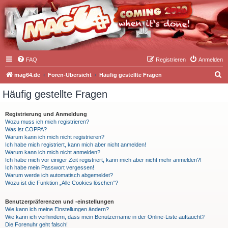
FAQ
Registrieren
Anmelden
S
mag64.de
Foren-Übersicht
Häufig gestellte Fragen
u
Häufig gestellte Fragen
c
h
Registrierung und Anmeldung
Wozu muss ich mich registrieren?
e
Was ist COPPA?
Warum kann ich mich nicht registrieren?
Ich habe mich registriert, kann mich aber nicht anmelden!
Warum kann ich mich nicht anmelden?
Ich habe mich vor einiger Zeit registriert, kann mich aber nicht mehr anmelden?!
Ich habe mein Passwort vergessen!
Warum werde ich automatisch abgemeldet?
Wozu ist die Funktion „Alle Cookies löschen“?
Benutzerpräferenzen und -einstellungen
Wie kann ich meine Einstellungen ändern?
Wie kann ich verhindern, dass mein Benutzername in der Online-Liste auftaucht?
Die Forenuhr geht falsch!