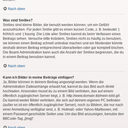
Nach oben
Was sind Smilies?
Smilies sind kleine Bilder, die benutzt werden können, um ein Gefühl
auszudrücken. Für jeden Smilie gibt es einen kurzen Code, z. B. bedeutet :)
fröhlich und :( traurig. Die Liste aller Smilies kannst du beim Verfassen eines
Beitrags sehen. Versuche bitte trotzdem, Smilies nicht zu häufig zu benutzen,
sie können einen Beitrag schnell unlesbar machen und ein Moderator könnte
deshalb deinen Beitrag entsprechend überarbeiten oder gar komplett löschen.
Die Board-Administration kann auch die Anzahl der Smilies begrenzen, die du
in einem Beitrag benutzen kannst.
Nach oben
Kann ich Bilder in meine Beiträge einfügen?
Ja, Bilder können in deinem Beitrag angezeigt werden. Wenn die
Administration Dateianhänge erlaubt hat, kannst du das Bild auch direkt
hochladen. Ansonsten musst du zu einem Bild verlinken, das auf einem
öffentlich zugänglichen Server liegt, z. B. http://www.domain.tld/mein-bild.gif.
Du kannst weder Bilder verlinken, die sich auf deinem eigenen PC befinden
(außer es ist ein öffentlich zugänglicher Server), noch zu Bildern, die nur nach
einer Anmeldung verfügbar sind, z. B. Hotmail- oder Yahoo-Mailboxen, mit
einem Passwort geschützte Seiten usw. Um das Bild anzuzeigen, benutze den
BBCode-Tag „[img]“.
Nach oben