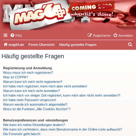
FAQ
Registrieren
Anmelden
S
mag64.de
Foren-Übersicht
Häufig gestellte Fragen
u
Häufig gestellte Fragen
c
h
Registrierung und Anmeldung
Wozu muss ich mich registrieren?
e
Was ist COPPA?
Warum kann ich mich nicht registrieren?
Ich habe mich registriert, kann mich aber nicht anmelden!
Warum kann ich mich nicht anmelden?
Ich habe mich vor einiger Zeit registriert, kann mich aber nicht mehr anmelden?!
Ich habe mein Passwort vergessen!
Warum werde ich automatisch abgemeldet?
Wozu ist die Funktion „Alle Cookies löschen“?
Benutzerpräferenzen und -einstellungen
Wie kann ich meine Einstellungen ändern?
Wie kann ich verhindern, dass mein Benutzername in der Online-Liste auftaucht?
Die Forenuhr geht falsch!