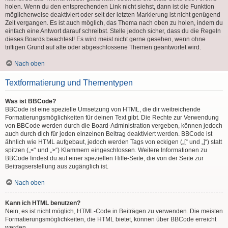
holen. Wenn du den entsprechenden Link nicht siehst, dann ist die Funktion
möglicherweise deaktiviert oder seit der letzten Markierung ist nicht genügend
Zeit vergangen. Es ist auch möglich, das Thema nach oben zu holen, indem du
einfach eine Antwort darauf schreibst. Stelle jedoch sicher, dass du die Regeln
dieses Boards beachtest! Es wird meist nicht gerne gesehen, wenn ohne
triftigen Grund auf alte oder abgeschlossene Themen geantwortet wird.
Nach oben
Textformatierung und Thementypen
Was ist BBCode?
BBCode ist eine spezielle Umsetzung von HTML, die dir weitreichende
Formatierungsmöglichkeiten für deinen Text gibt. Die Rechte zur Verwendung
von BBCode werden durch die Board-Administration vergeben, können jedoch
auch durch dich für jeden einzelnen Beitrag deaktiviert werden. BBCode ist
ähnlich wie HTML aufgebaut, jedoch werden Tags von eckigen („[“ und „]“) statt
spitzen („<“ und „>“) Klammern eingeschlossen. Weitere Informationen zu
BBCode findest du auf einer speziellen Hilfe-Seite, die von der Seite zur
Beitragserstellung aus zugänglich ist.
Nach oben
Kann ich HTML benutzen?
Nein, es ist nicht möglich, HTML-Code in Beiträgen zu verwenden. Die meisten
Formatierungsmöglichkeiten, die HTML bietet, können über BBCode erreicht
werden.