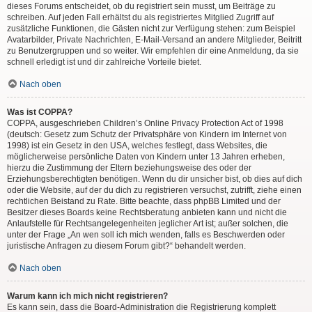
dieses Forums entscheidet, ob du registriert sein musst, um Beiträge zu
schreiben. Auf jeden Fall erhältst du als registriertes Mitglied Zugriff auf
zusätzliche Funktionen, die Gästen nicht zur Verfügung stehen: zum Beispiel
Avatarbilder, Private Nachrichten, E-Mail-Versand an andere Mitglieder, Beitritt
zu Benutzergruppen und so weiter. Wir empfehlen dir eine Anmeldung, da sie
schnell erledigt ist und dir zahlreiche Vorteile bietet.
Nach oben
Was ist COPPA?
COPPA, ausgeschrieben Children’s Online Privacy Protection Act of 1998
(deutsch: Gesetz zum Schutz der Privatsphäre von Kindern im Internet von
1998) ist ein Gesetz in den USA, welches festlegt, dass Websites, die
möglicherweise persönliche Daten von Kindern unter 13 Jahren erheben,
hierzu die Zustimmung der Eltern beziehungsweise des oder der
Erziehungsberechtigten benötigen. Wenn du dir unsicher bist, ob dies auf dich
oder die Website, auf der du dich zu registrieren versuchst, zutrifft, ziehe einen
rechtlichen Beistand zu Rate. Bitte beachte, dass phpBB Limited und der
Besitzer dieses Boards keine Rechtsberatung anbieten kann und nicht die
Anlaufstelle für Rechtsangelegenheiten jeglicher Art ist; außer solchen, die
unter der Frage „An wen soll ich mich wenden, falls es Beschwerden oder
juristische Anfragen zu diesem Forum gibt?“ behandelt werden.
Nach oben
Warum kann ich mich nicht registrieren?
Es kann sein, dass die Board-Administration die Registrierung komplett