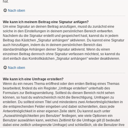
hat.
Nach oben
Wie kann ich meinem Beitrag eine Signatur anfügen?
Um eine Signatur an deinen Beitrag anzufügen, musst du zunächst eine
solche in den Einstellungen in deinem persönlichen Bereich entwerfen.
Nachdem du die Signatur erstellt und gespeichert hast, kannst du in jedem
Beitrag das Kästchen „Signatur anhängen“ aktivieren. Du kannst eine Signatur
auch hinzufügen, indem du in deinem persönlichen Bereich das
standardmäßige Anhängen deiner Signatur aktivierst. Wenn du einen
einzelnen Beitrag dennoch ohne Signatur verfassen möchtest, so kannst du
dort einfach das Kontrollkästchen „Signatur anhängen“ wieder deaktivieren.
Nach oben
Wie kann ich eine Umfrage erstellen?
Wenn du ein neues Thema eröffnest oder den ersten Beitrag eines Themas
bearbeitest, findest du ein Register „Umfrage erstellen“ unterhalb des
Formulars zur Beitragserstellung. Solltest du diesen Bereich nicht sehen
können, so hast du wahrscheinlich nicht die Berechtigung, Umfragen zu
erstellen. Du solltest einen Titel und mindestens zwei Antwortmöglichkeiten in
die entsprechenden Felder eingeben und dabei sicherstellen, dass jede
Antwortmöglichkeit in einer eigenen Zeile steht. Du kannst auch unter
„Auswahlmöglichkeiten pro Benutzer“ festlegen, wie viele Optionen ein
Benutzer auswählen kann, welches Zeitlimit für die Umfrage gilt (0 bedeutet
dabei eine zeitlich unbegrenzte Umfrage) und schließlich, ob die Benutzer ihre