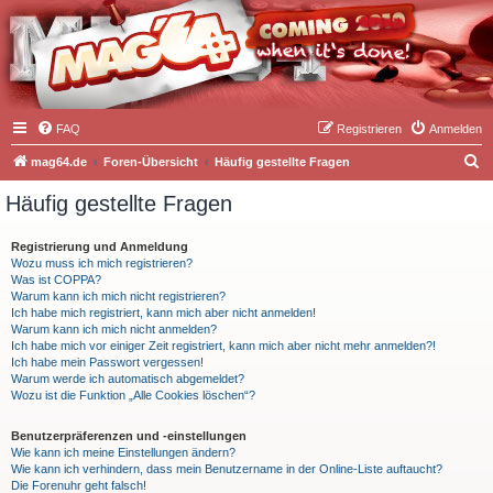
FAQ
Registrieren
Anmelden
S
mag64.de
Foren-Übersicht
Häufig gestellte Fragen
u
Häufig gestellte Fragen
c
h
Registrierung und Anmeldung
Wozu muss ich mich registrieren?
e
Was ist COPPA?
Warum kann ich mich nicht registrieren?
Ich habe mich registriert, kann mich aber nicht anmelden!
Warum kann ich mich nicht anmelden?
Ich habe mich vor einiger Zeit registriert, kann mich aber nicht mehr anmelden?!
Ich habe mein Passwort vergessen!
Warum werde ich automatisch abgemeldet?
Wozu ist die Funktion „Alle Cookies löschen“?
Benutzerpräferenzen und -einstellungen
Wie kann ich meine Einstellungen ändern?
Wie kann ich verhindern, dass mein Benutzername in der Online-Liste auftaucht?
Die Forenuhr geht falsch!