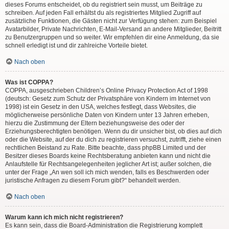
dieses Forums entscheidet, ob du registriert sein musst, um Beiträge zu
schreiben. Auf jeden Fall erhältst du als registriertes Mitglied Zugriff auf
zusätzliche Funktionen, die Gästen nicht zur Verfügung stehen: zum Beispiel
Avatarbilder, Private Nachrichten, E-Mail-Versand an andere Mitglieder, Beitritt
zu Benutzergruppen und so weiter. Wir empfehlen dir eine Anmeldung, da sie
schnell erledigt ist und dir zahlreiche Vorteile bietet.
Nach oben
Was ist COPPA?
COPPA, ausgeschrieben Children’s Online Privacy Protection Act of 1998
(deutsch: Gesetz zum Schutz der Privatsphäre von Kindern im Internet von
1998) ist ein Gesetz in den USA, welches festlegt, dass Websites, die
möglicherweise persönliche Daten von Kindern unter 13 Jahren erheben,
hierzu die Zustimmung der Eltern beziehungsweise des oder der
Erziehungsberechtigten benötigen. Wenn du dir unsicher bist, ob dies auf dich
oder die Website, auf der du dich zu registrieren versuchst, zutrifft, ziehe einen
rechtlichen Beistand zu Rate. Bitte beachte, dass phpBB Limited und der
Besitzer dieses Boards keine Rechtsberatung anbieten kann und nicht die
Anlaufstelle für Rechtsangelegenheiten jeglicher Art ist; außer solchen, die
unter der Frage „An wen soll ich mich wenden, falls es Beschwerden oder
juristische Anfragen zu diesem Forum gibt?“ behandelt werden.
Nach oben
Warum kann ich mich nicht registrieren?
Es kann sein, dass die Board-Administration die Registrierung komplett