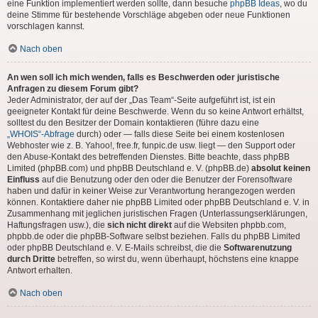
eine Funktion implementiert werden sollte, dann besuche
phpBB Ideas
, wo du
deine Stimme für bestehende Vorschläge abgeben oder neue Funktionen
vorschlagen kannst.
Nach oben
An wen soll ich mich wenden, falls es Beschwerden oder juristische
Anfragen zu diesem Forum gibt?
Jeder Administrator, der auf der „Das Team“-Seite aufgeführt ist, ist ein
geeigneter Kontakt für deine Beschwerde. Wenn du so keine Antwort erhältst,
solltest du den Besitzer der Domain kontaktieren (führe dazu eine
„WHOIS“-Abfrage
durch) oder — falls diese Seite bei einem kostenlosen
Webhoster wie z. B. Yahoo!, free.fr, funpic.de usw. liegt — den Support oder
den Abuse-Kontakt des betreffenden Dienstes. Bitte beachte, dass phpBB
Limited (phpBB.com) und phpBB Deutschland e. V. (phpBB.de)
absolut keinen
Einfluss
auf die Benutzung oder den oder die Benutzer der Forensoftware
haben und dafür in keiner Weise zur Verantwortung herangezogen werden
können. Kontaktiere daher nie phpBB Limited oder phpBB Deutschland e. V. in
Zusammenhang mit jeglichen juristischen Fragen (Unterlassungserklärungen,
Haftungsfragen usw.), die
sich nicht direkt
auf die Websiten phpbb.com,
phpbb.de oder die phpBB-Software selbst beziehen. Falls du phpBB Limited
oder phpBB Deutschland e. V. E-Mails schreibst, die die
Softwarenutzung
durch Dritte
betreffen, so wirst du, wenn überhaupt, höchstens eine knappe
Antwort erhalten.
Nach oben