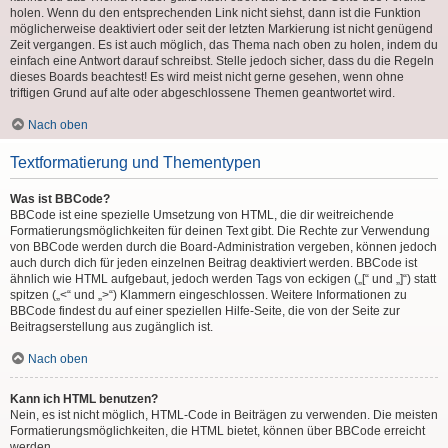
holen. Wenn du den entsprechenden Link nicht siehst, dann ist die Funktion
möglicherweise deaktiviert oder seit der letzten Markierung ist nicht genügend
Zeit vergangen. Es ist auch möglich, das Thema nach oben zu holen, indem du
einfach eine Antwort darauf schreibst. Stelle jedoch sicher, dass du die Regeln
dieses Boards beachtest! Es wird meist nicht gerne gesehen, wenn ohne
triftigen Grund auf alte oder abgeschlossene Themen geantwortet wird.
Nach oben
Textformatierung und Thementypen
Was ist BBCode?
BBCode ist eine spezielle Umsetzung von HTML, die dir weitreichende
Formatierungsmöglichkeiten für deinen Text gibt. Die Rechte zur Verwendung
von BBCode werden durch die Board-Administration vergeben, können jedoch
auch durch dich für jeden einzelnen Beitrag deaktiviert werden. BBCode ist
ähnlich wie HTML aufgebaut, jedoch werden Tags von eckigen („[“ und „]“) statt
spitzen („<“ und „>“) Klammern eingeschlossen. Weitere Informationen zu
BBCode findest du auf einer speziellen Hilfe-Seite, die von der Seite zur
Beitragserstellung aus zugänglich ist.
Nach oben
Kann ich HTML benutzen?
Nein, es ist nicht möglich, HTML-Code in Beiträgen zu verwenden. Die meisten
Formatierungsmöglichkeiten, die HTML bietet, können über BBCode erreicht
werden.