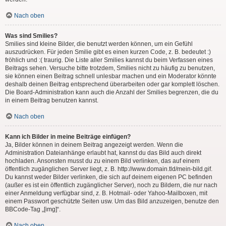
Nach oben
Was sind Smilies?
Smilies sind kleine Bilder, die benutzt werden können, um ein Gefühl
auszudrücken. Für jeden Smilie gibt es einen kurzen Code, z. B. bedeutet :)
fröhlich und :( traurig. Die Liste aller Smilies kannst du beim Verfassen eines
Beitrags sehen. Versuche bitte trotzdem, Smilies nicht zu häufig zu benutzen,
sie können einen Beitrag schnell unlesbar machen und ein Moderator könnte
deshalb deinen Beitrag entsprechend überarbeiten oder gar komplett löschen.
Die Board-Administration kann auch die Anzahl der Smilies begrenzen, die du
in einem Beitrag benutzen kannst.
Nach oben
Kann ich Bilder in meine Beiträge einfügen?
Ja, Bilder können in deinem Beitrag angezeigt werden. Wenn die
Administration Dateianhänge erlaubt hat, kannst du das Bild auch direkt
hochladen. Ansonsten musst du zu einem Bild verlinken, das auf einem
öffentlich zugänglichen Server liegt, z. B. http://www.domain.tld/mein-bild.gif.
Du kannst weder Bilder verlinken, die sich auf deinem eigenen PC befinden
(außer es ist ein öffentlich zugänglicher Server), noch zu Bildern, die nur nach
einer Anmeldung verfügbar sind, z. B. Hotmail- oder Yahoo-Mailboxen, mit
einem Passwort geschützte Seiten usw. Um das Bild anzuzeigen, benutze den
BBCode-Tag „[img]“.
Nach oben